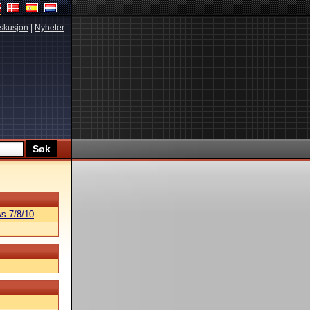
skusjon
|
Nyheter
s 7/8/10