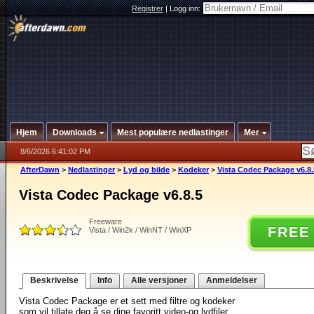
Registrer
|
Logg inn:
Hjem
Downloads
Mest populære nedlastinger
Mer
8/6/2026 6:41:02 PM
AfterDawn
>
Nedlastinger
>
Lyd og bilde
>
Kodeker
>
Vista Codec Package v6.8.
Vista Codec Package v6.8.5
Freeware
FREE
Vista / Win2k / WinNT / WinXP
Beskrivelse
Info
Alle versjoner
Anmeldelser
Vista Codec Package er et sett med filtre og kodeker
som vil tillate deg å se dine favoritt video-og lydfiler.