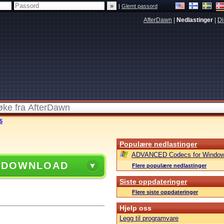
|
Glemt passord
AfterDawn
|
Nedlastinger
|
Di
5
Populære nedlastinger
ADVANCED Codecs for Window
 DOWNLOAD
Flere populære nedlastinger
Siste oppdateringer
Flere siste oppdateringer
Hjelp oss
Legg til programvare