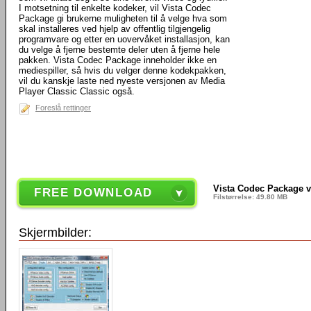
I motsetning til enkelte kodeker, vil Vista Codec
Package gi brukerne muligheten til å velge hva som
skal installeres ved hjelp av offentlig tilgjengelig
programvare og etter en uovervåket installasjon, kan
du velge å fjerne bestemte deler uten å fjerne hele
pakken. Vista Codec Package inneholder ikke en
mediespiller, så hvis du velger denne kodekpakken,
vil du kanskje laste ned nyeste versjonen av Media
Player Classic Classic også.
Foreslå rettinger
Vista Codec Package v
FREE DOWNLOAD
Filstørrelse: 49.80 MB
Skjermbilder: