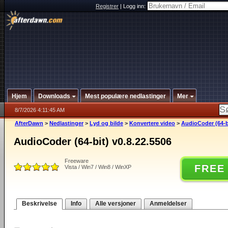
Registrer
|
Logg inn:
Hjem
Downloads
Mest populære nedlastinger
Mer
8/7/2026 4:11:45 AM
AfterDawn
>
Nedlastinger
>
Lyd og bilde
>
Konvertere video
>
AudioCoder (64-bi
AudioCoder (64-bit) v0.8.22.5506
Freeware
FREE
Vista / Win7 / Win8 / WinXP
Beskrivelse
Info
Alle versjoner
Anmeldelser