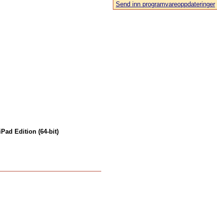
Send inn programvareoppdateringer
ad Edition (64-bit)