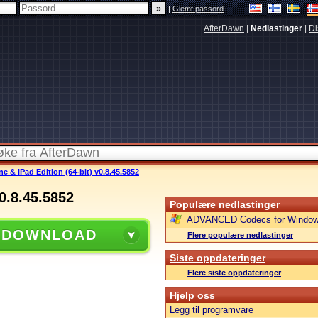
|
Glemt passord
AfterDawn
|
Nedlastinger
|
Di
 & iPad Edition (64-bit) v0.8.45.5852
0.8.45.5852
Populære nedlastinger
ADVANCED Codecs for Window
 DOWNLOAD
Flere populære nedlastinger
Siste oppdateringer
Flere siste oppdateringer
Hjelp oss
Legg til programvare