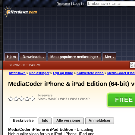
Registrer
|
Logg inn:
Hjem
Downloads
Mest populære nedlastinger
Mer
8/6/2026 11:31:49 PM
AfterDawn
>
Nedlastinger
>
Lyd og bilde
>
Konvertere video
>
MediaCoder iPhone
MediaCoder iPhone & iPad Edition (64-bit) v
Freeware
FREE
Vista / Win10 / Win7 / Win8 / WinXP
Beskrivelse
Info
Alle versjoner
Anmeldelser
MediaCoder iPhone & iPad Edition
- Encoding
high quality video for your iPod, iPhone, iPad and