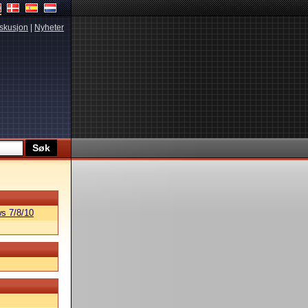
skusjon
|
Nyheter
s 7/8/10