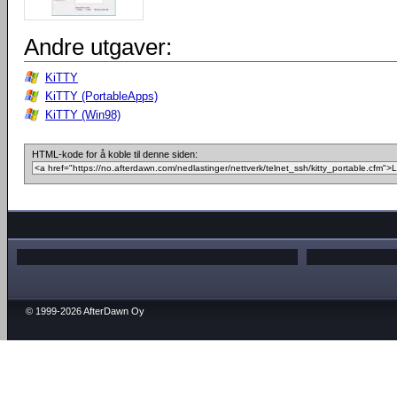
Andre utgaver:
KiTTY
KiTTY (PortableApps)
KiTTY (Win98)
HTML-kode for å koble til denne siden:
© 1999-2026 AfterDawn Oy