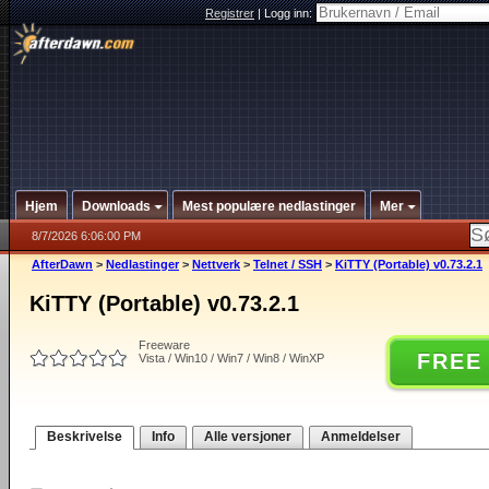
Registrer
|
Logg inn:
Hjem
Downloads
Mest populære nedlastinger
Mer
8/7/2026 6:06:00 PM
AfterDawn
>
Nedlastinger
>
Nettverk
>
Telnet / SSH
>
KiTTY (Portable) v0.73.2.1
KiTTY (Portable) v0.73.2.1
Freeware
FREE
Vista / Win10 / Win7 / Win8 / WinXP
Beskrivelse
Info
Alle versjoner
Anmeldelser