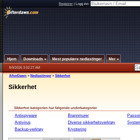
Registrer
|
Logg inn:
Hjem
Downloads
Mest populære nedlastinger
Mer
8/9/2026 3:02:27 AM
AfterDawn
>
Nedlastinger
>
Sikkerhet
Sikkerhet
Sikkerhet kategorien har følgende underkategorier
Antispyware
Brannmurer
Passor
Antivirus
Diverse sikkerhetsverktøy
System
Backup-verktøy
Kryptering