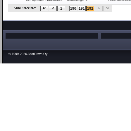
Side 192/192:
...
1
190
191
192
© 1999-2026 AfterDawn Oy