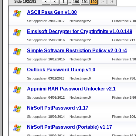
Side 192/192:
...
1
190
191
192
ASCII Pass Gen v1.00
Sist oppdatert:
29/06/2017
Nedlastinger:
2
Filstørrelse:
7.1
Emsisoft Decrypter for CryptInfinite v1.0.0.149
Sist oppdatert:
15/09/2016
Nedlastinger:
2
Filstørrelse:
713
Simple Software-Restriction Policy v2.0.0 r4
Sist oppdatert:
16/12/2015
Nedlastinger:
0
Filstørrelse:
1.3
Outlook Password Dump v1.0
Sist oppdatert:
03/11/2013
Nedlastinger:
0
Filstørrelse:
756
Appnimi RAR Password Unlocker v2.1
Sist oppdatert:
04/09/2012
Nedlastinger:
0
Filstørrelse:
5.5
NirSoft PstPassword v1.17
Sist oppdatert:
18/09/2014
Nedlastinger:
0
Filstørrelse:
106
NirSoft PstPassword (Portable) v1.17
Sist oppdatert:
18/09/2014
Nedlastinger:
0
Filstørrelse:
39.