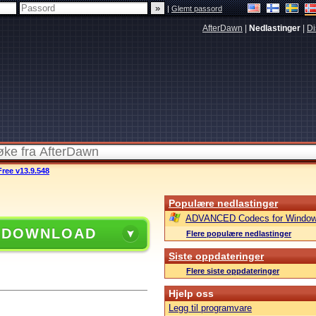
|
Glemt passord
AfterDawn
|
Nedlastinger
|
Di
ree v13.9.548
Populære nedlastinger
ADVANCED Codecs for Window
 DOWNLOAD
Flere populære nedlastinger
Siste oppdateringer
Flere siste oppdateringer
Hjelp oss
Legg til programvare