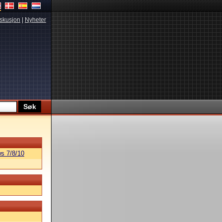
skusjon
|
Nyheter
s 7/8/10