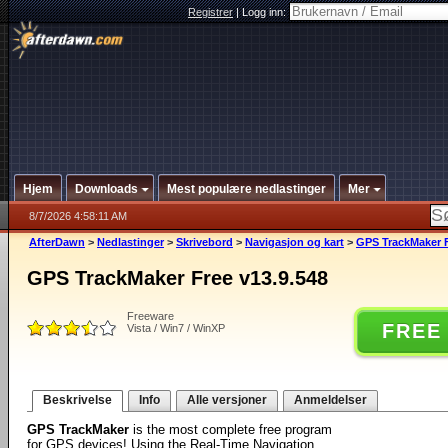
Registrer
|
Logg inn:
Hjem
Downloads
Mest populære nedlastinger
Mer
8/7/2026 4:58:11 AM
AfterDawn
>
Nedlastinger
>
Skrivebord
>
Navigasjon og kart
>
GPS TrackMaker F
GPS TrackMaker Free v13.9.548
Freeware
FREE
Vista / Win7 / WinXP
Beskrivelse
Info
Alle versjoner
Anmeldelser
GPS TrackMaker
is the most complete free program
for GPS devices! Using the Real-Time Navigation