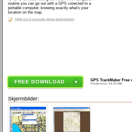
routine you can go out with a GPS conected to a
portable computer, knowing exactly what's your
location on the map.
Hjelp oss å oversette denne beskrivelsen
GPS TrackMaker Free v
FREE DOWNLOAD
Filstørrelse: 54.95 MB
Skjermbilder: