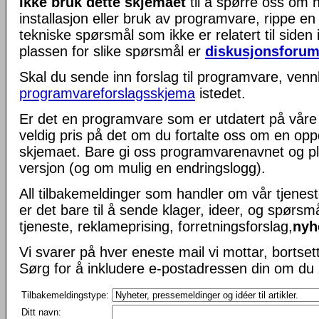
Ikke bruk dette skjemaet
til å spørre oss om 
installasjon eller bruk av programvare, rippe e
tekniske spørsmål som ikke er relatert til siden 
plassen for slike spørsmål er
diskusjonsforum
Skal du sende inn forslag til programvare, vennl
programvareforslagsskjema
istedet.
Er det en programvare som er utdatert på våre si
veldig pris på det om du fortalte oss om en opp
skjemaet. Bare gi oss programvarenavnet og pl
versjon (og om mulig en endringslogg).
All tilbakemeldinger som handler om vår tjene
er det bare til å sende klager, ideer, og spørs
tjeneste, reklameprising, forretningsforslag,
nyh
Vi svarer på hver eneste mail vi mottar, bortse
Sørg for å inkludere e-postadressen din om du
Tilbakemeldingstype:
Ditt navn: