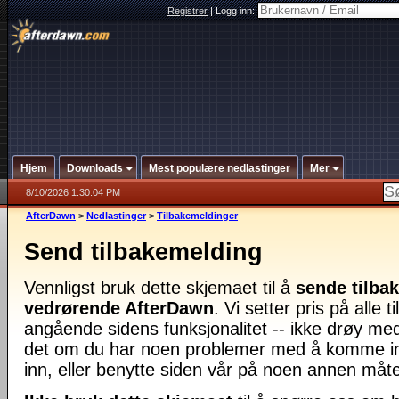
Registrer
|
Logg inn:
Hjem
Downloads
Mest populære nedlastinger
Mer
8/10/2026 1:30:04 PM
AfterDawn
>
Nedlastinger
>
Tilbakemeldinger
Send tilbakemelding
Vennligst bruk dette skjemaet til å
sende tilba
vedrørende AfterDawn
. Vi setter pris på alle 
angående sidens funksjonalitet -- ikke drøy med
det om du har noen problemer med å komme in
inn, eller benytte siden vår på noen annen måt