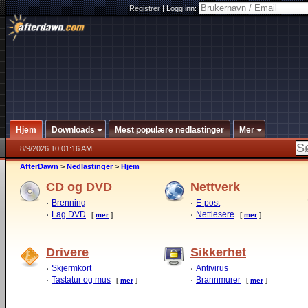
Registrer
|
Logg inn:
Hjem
Downloads
Mest populære nedlastinger
Mer
8/9/2026 10:01:16 AM
AfterDawn
>
Nedlastinger
>
Hjem
CD og DVD
Nettverk
Brenning
E-post
Lag DVD
Nettlesere
[
mer
]
[
mer
]
Drivere
Sikkerhet
Skjermkort
Antivirus
Tastatur og mus
Brannmurer
[
mer
]
[
mer
]