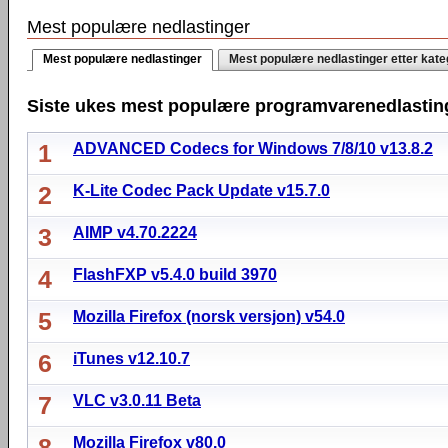
Mest populære nedlastinger
Mest populære nedlastinger
Mest populære nedlastinger etter kate
Siste ukes mest populære programvarenedlastin
1
ADVANCED Codecs for Windows 7/8/10 v13.8.2
2
K-Lite Codec Pack Update v15.7.0
3
AIMP v4.70.2224
4
FlashFXP v5.4.0 build 3970
5
Mozilla Firefox (norsk versjon) v54.0
6
iTunes v12.10.7
7
VLC v3.0.11 Beta
8
Mozilla Firefox v80.0