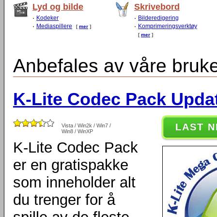
Lyd og bilde
Skrivebord
Kodeker
Bilderedigering
Mediaspillere
Komprimeringsverktøy
[
mer
]
[
mer
]
Anbefales av våre bruk
K-Lite Codec Pack Upda
LAST N
Vista / Win2k / Win7 /
Win8 / WinXP
K-Lite Codec Pack
er en gratispakke
som inneholder alt
du trenger for å