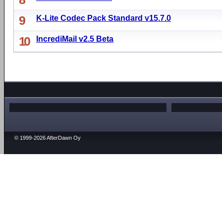
9
K-Lite Codec Pack Standard v15.7.0
10
IncrediMail v2.5 Beta
© 1999-2026 AfterDawn Oy