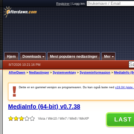
Registrer
|
Logg inn:
Hjem
Downloads
Mest populære nedlastinger
Mer
8/7/2026 10:21:16 PM
AfterDawn
>
Nedlastinger
>
Systemverktøy
>
Systeminformasjon
>
MediaInfo (64
Dette er en gammel versjon av programvaren. Du kan også laste ned
v19.04 (siste 
MediaInfo (64-bit) v0.7.38
LAST
Vista / Win10 / Win7 / Win8 / WinXP