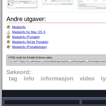
Andre utgaver:
MediaInfo
MediaInfo for Mac OS X
MediaInfo (Portable)
MediaInfo (64-bit Portable)
MediaInfo (PortableApps)
HTML-kode for å koble til denne siden:
Søkeord:
tag
info
informasjon
video
l