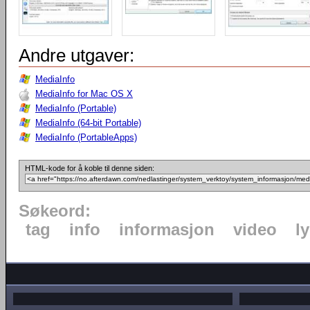
Andre utgaver:
MediaInfo
MediaInfo for Mac OS X
MediaInfo (Portable)
MediaInfo (64-bit Portable)
MediaInfo (PortableApps)
HTML-kode for å koble til denne siden:
Søkeord:
tag
info
informasjon
video
l