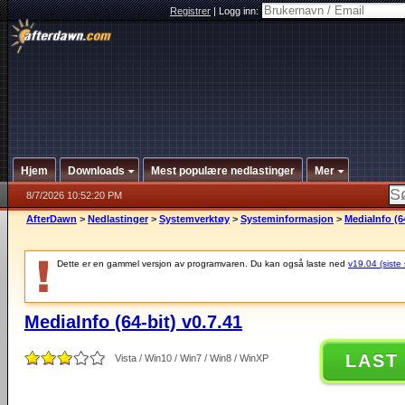
Registrer
|
Logg inn:
Hjem
Downloads
Mest populære nedlastinger
Mer
8/7/2026 10:52:20 PM
AfterDawn
>
Nedlastinger
>
Systemverktøy
>
Systeminformasjon
>
MediaInfo (64
Dette er en gammel versjon av programvaren. Du kan også laste ned
v19.04 (siste 
MediaInfo (64-bit) v0.7.41
LAST
Vista / Win10 / Win7 / Win8 / WinXP