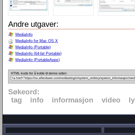
Andre utgaver:
MediaInfo
MediaInfo for Mac OS X
MediaInfo (Portable)
MediaInfo (64-bit Portable)
MediaInfo (PortableApps)
HTML-kode for å koble til denne siden:
Søkeord:
tag
info
informasjon
video
l