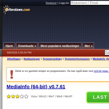
Registrer
|
Logg inn:
Hjem
Downloads
Mest populære nedlastinger
Mer
8/8/2026 5:56:54 PM
AfterDawn
>
Nedlastinger
>
Systemverktøy
>
Systeminformasjon
>
MediaInfo (64
Dette er en gammel versjon av programvaren. Du kan også laste ned
v19.04 (siste 
MediaInfo (64-bit) v0.7.61
LAST
Vista / Win10 / Win7 / Win8 / WinXP