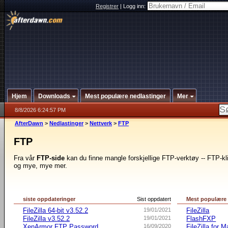
Registrer
|
Logg inn:
Hjem
Downloads
Mest populære nedlastinger
Mer
8/8/2026 6:24:57 PM
AfterDawn
>
Nedlastinger
>
Nettverk
>
FTP
FTP
Fra vår
FTP-side
kan du finne mangle forskjellige FTP-verktøy -- FTP-kl
og mye, mye mer.
siste oppdateringer
Sist oppdatert
Mest populære
FileZilla 64-bit v3.52.2
19/01/2021
FileZilla
FileZilla v3.52.2
19/01/2021
FlashFXP
XenArmor FTP Password
16/09/2020
FileZilla for 