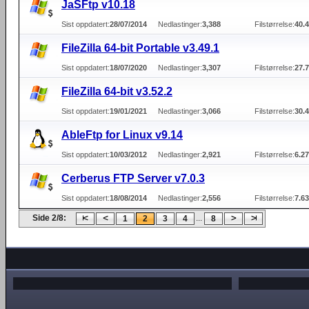
JaSFtp v10.18
Sist oppdatert:
28/07/2014
Nedlastinger:
3,388
Filstørrelse:
40.
FileZilla 64-bit Portable v3.49.1
Sist oppdatert:
18/07/2020
Nedlastinger:
3,307
Filstørrelse:
27.
FileZilla 64-bit v3.52.2
Sist oppdatert:
19/01/2021
Nedlastinger:
3,066
Filstørrelse:
30.
AbleFtp for Linux v9.14
Sist oppdatert:
10/03/2012
Nedlastinger:
2,921
Filstørrelse:
6.2
Cerberus FTP Server v7.0.3
Sist oppdatert:
18/08/2014
Nedlastinger:
2,556
Filstørrelse:
7.6
Side 2/8:
...
1
2
3
4
8