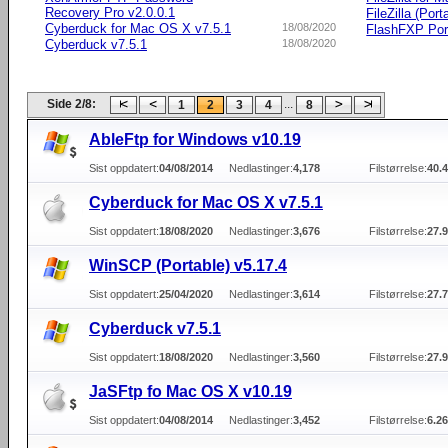
Recovery Pro v2.0.0.1
FileZilla (Port
Cyberduck for Mac OS X v7.5.1
18/08/2020
FlashFXP Port
Cyberduck v7.5.1
18/08/2020
Side 2/8:
...
1
2
3
4
8
AbleFtp for Windows v10.19
Sist oppdatert:
04/08/2014
Nedlastinger:
4,178
Filstørrelse:
40.
Cyberduck for Mac OS X v7.5.1
Sist oppdatert:
18/08/2020
Nedlastinger:
3,676
Filstørrelse:
27.
WinSCP (Portable) v5.17.4
Sist oppdatert:
25/04/2020
Nedlastinger:
3,614
Filstørrelse:
27.
Cyberduck v7.5.1
Sist oppdatert:
18/08/2020
Nedlastinger:
3,560
Filstørrelse:
27.
JaSFtp fo Mac OS X v10.19
Sist oppdatert:
04/08/2014
Nedlastinger:
3,452
Filstørrelse:
6.2