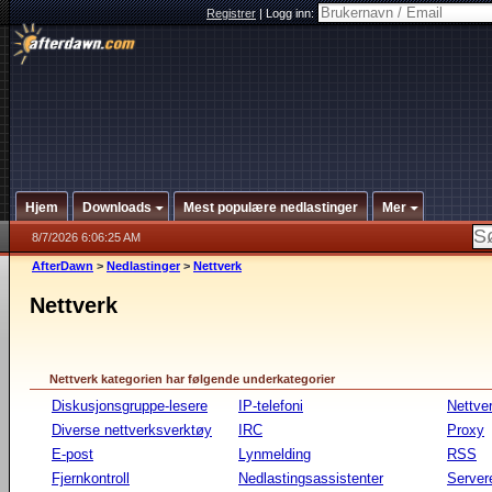
Registrer
|
Logg inn:
Hjem
Downloads
Mest populære nedlastinger
Mer
8/7/2026 6:06:25 AM
AfterDawn
>
Nedlastinger
>
Nettverk
Nettverk
Nettverk kategorien har følgende underkategorier
Diskusjonsgruppe-lesere
IP-telefoni
Nettve
Diverse nettverksverktøy
IRC
Proxy
E-post
Lynmelding
RSS
Fjernkontroll
Nedlastingsassistenter
Server