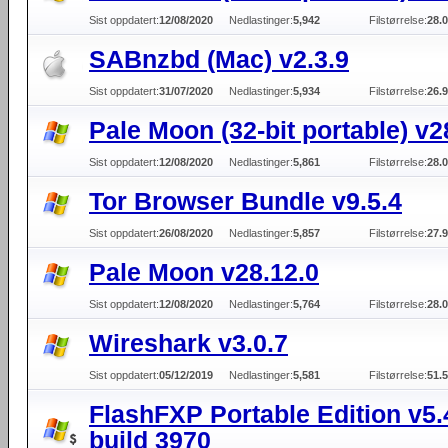
Sist oppdatert:
12/08/2020
Nedlastinger:
5,942
Filstørrelse:
28.
SABnzbd (Mac) v2.3.9
Sist oppdatert:
31/07/2020
Nedlastinger:
5,934
Filstørrelse:
26.
Pale Moon (32-bit portable) v2
Sist oppdatert:
12/08/2020
Nedlastinger:
5,861
Filstørrelse:
28.
Tor Browser Bundle v9.5.4
Sist oppdatert:
26/08/2020
Nedlastinger:
5,857
Filstørrelse:
27.
Pale Moon v28.12.0
Sist oppdatert:
12/08/2020
Nedlastinger:
5,764
Filstørrelse:
28.
Wireshark v3.0.7
Sist oppdatert:
05/12/2019
Nedlastinger:
5,581
Filstørrelse:
51.
FlashFXP Portable Edition v5.
build 3970