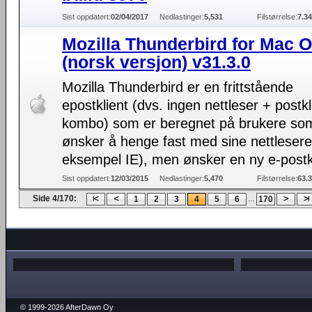
Sist oppdatert:
02/04/2017
Nedlastinger:
5,531
Filstørrelse:
7.3
Mozilla Thunderbird for Mac 
(norsk versjon) v31.3.0
Mozilla Thunderbird er en frittstående
epostklient (dvs. ingen nettleser + postkl
kombo) som er beregnet på brukere so
ønsker å henge fast med sine nettlesere
eksempel IE), men ønsker en ny e-postkl
Sist oppdatert:
12/03/2015
Nedlastinger:
5,470
Filstørrelse:
63.
Side 4/170:
...
1
2
3
4
5
6
170
© 1999-2026 AfterDawn Oy