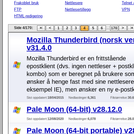
Frakoblet bruk
Nettlesere
Telnet
FTP
Nettlesertillegg
VPN
HTML-redigering
Side 4/170:
...
1
2
3
4
5
6
170
Mozilla Thunderbird (norsk ve
v31.4.0
Mozilla Thunderbird er en frittstående
epostklient (dvs. ingen nettleser + postkl
kombo) som er beregnet på brukere so
ønsker å henge fast med sine nettlesere
eksempel IE), men ønsker en ny e-postkl
Sist oppdatert:
18/04/2015
Nedlastinger:
6,361
Filstørrelse:
30.
Pale Moon (64-bit) v28.12.0
Sist oppdatert:
12/08/2020
Nedlastinger:
6,078
Filstørrelse:
28.
Pale Moon (64-bit portable) v2