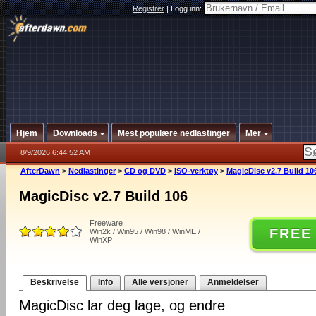
Registrer
|
Logg inn:
Hjem
Downloads
Mest populære nedlastinger
Mer
8/9/2026 6:44:52 AM
AfterDawn
>
Nedlastinger
>
CD og DVD
>
ISO-verktøy
>
MagicDisc v2.7 Build 10
MagicDisc v2.7 Build 106
Freeware
FREE
Win2k / Win95 / Win98 / WinME /
WinXP
Beskrivelse
Info
Alle versjoner
Anmeldelser
MagicDisc lar deg lage, og endre