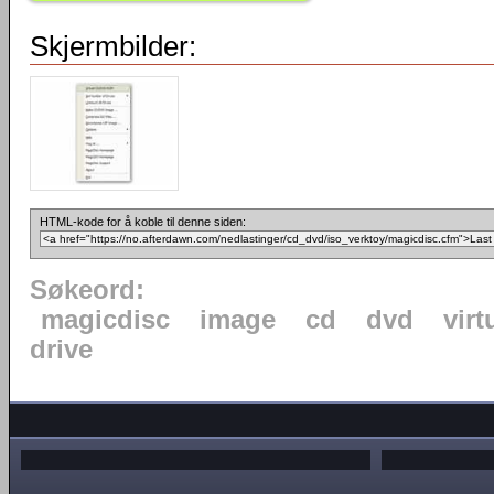
Skjermbilder:
HTML-kode for å koble til denne siden:
Søkeord:
magicdisc
image
cd
dvd
virt
drive