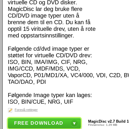
virtuelle CD og DVD disker.
MagicDisc lar deg bruke flere
CD/DVD image typer uten å
brenne dem til en CD. Du kan få
opptil 15 virituelle drev, uten å rote
med oppstartsinnstillinger.
Følgende cd/dvd image typer er
støttet for virtuelle CD/DVD drev:
ISO, BIN, IMA/IMG, CIF, NRG,
IMG/CCD, MDF/MDS, VCD,
VaporCD, P01/MD1/XA, VC4/000, VDI, C2D, B
TAO/DAO, PDI
Følgende Image typer kan lages:
ISO, BIN/CUE, NRG, UIF
Foreslå rettinger
MagicDisc v2.7 Build 
FREE DOWNLOAD
Filstørrelse: 1.29 MB