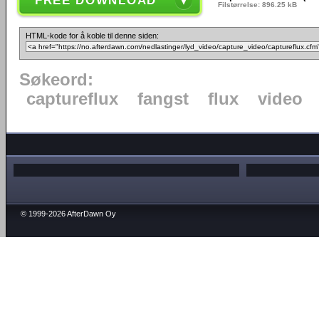
FREE DOWNLOAD
Filstørrelse: 896.25 kB
HTML-kode for å koble til denne siden:
Søkeord:
captureflux
fangst
flux
video
© 1999-2026 AfterDawn Oy