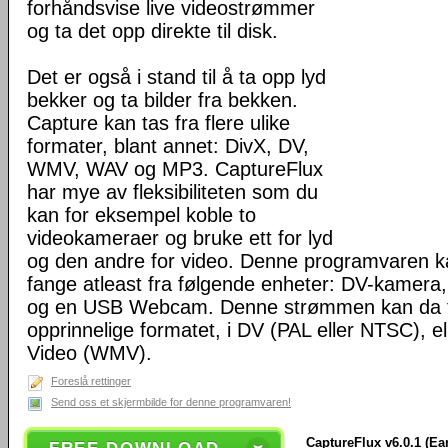
forhåndsvise live videostrømmer
og ta det opp direkte til disk.
Det er også i stand til å ta opp lyd
bekker og ta bilder fra bekken.
Capture kan tas fra flere ulike
formater, blant annet: DivX, DV,
WMV, WAV og MP3. CaptureFlux
har mye av fleksibiliteten som du
kan for eksempel koble to
videokameraer og bruke ett for lyd
og den andre for video. Denne programvaren k
fange atleast fra følgende enheter: DV-kamera,
og en USB Webcam. Denne strømmen kan da t
opprinnelige formatet, i DV (PAL eller NTSC), 
Video (WMV).
Foreslå rettinger
Send oss et skjermbilde for denne programvaren!
CaptureFlux v6.0.1 (Ear