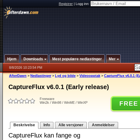
Registrer
|
Logg inn:
Hjem
Downloads
Mest populære nedlastinger
Mer
8/8/2026 10:23:54 PM
AfterDawn
>
Nedlastinger
>
Lyd og bilde
>
Videoopptak
>
CaptureFlux v6.0.1 (Ea
CaptureFlux v6.0.1 (Early release)
Freeware
FREE
Win2k / Win98 / WinME / WinXP
Beskrivelse
Info
Alle versjoner
Anmeldelser
CaptureFlux kan fange og