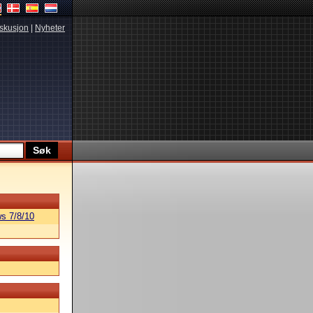
skusjon
|
Nyheter
s 7/8/10