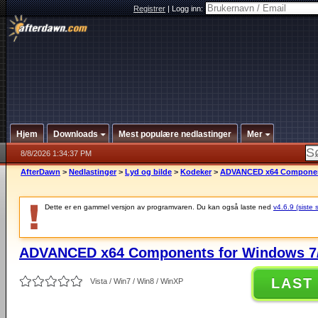
Registrer
|
Logg inn:
Hjem
Downloads
Mest populære nedlastinger
Mer
8/8/2026 1:34:37 PM
AfterDawn
>
Nedlastinger
>
Lyd og bilde
>
Kodeker
>
ADVANCED x64 Components
Dette er en gammel versjon av programvaren. Du kan også laste ned
v4.6.9 (siste 
ADVANCED x64 Components for Windows 7/
LAST
Vista / Win7 / Win8 / WinXP