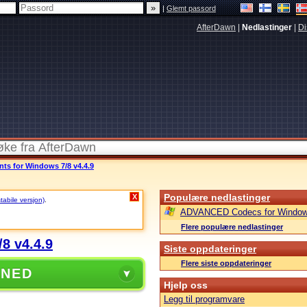
|
Glemt passord
AfterDawn
|
Nedlastinger
|
Di
 for Windows 7/8 v4.4.9
Populære nedlastinger
X
stabile versjon)
.
ADVANCED Codecs for Window
Flere populære nedlastinger
8 v4.4.9
Siste oppdateringer
Flere siste oppdateringer
 NED
Hjelp oss
Legg til programvare