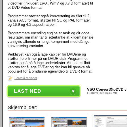
videofiler (inkludert DivX, WmV og XviD formater) til
et DVD-Video format
Programmet støtter også konvertering av filer til 2
kanals AC3 format, støtter NTSC og PAL formater,
og 16:9 og 4:3 aspect ratioer.
Programmets encoding engine er rask og gir gode
resultater, om man tar til ettertanke at kildemateriale
vanligvis allerede er tungt komprimert med dårlige
konverteringsmetoder.
Verktøyet kan også lage kapitler for DVDene og
støtter flere filmer på en DVDR disk.Programmet
støtter også nå å lage undertekster. Alt i alt et flott
verktøy for å lage DVDer og det kan bli ganske så
populært for å omdanne egenvideo til DVDR format.
Foreslå rettinger
VSO ConvertXtoDVD v7
LAST NED
Filstørrelse: 35.11 MB
Skjermbilder: