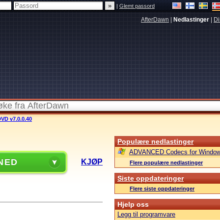
|
Glemt passord
AfterDawn
|
Nedlastinger
|
Di
VD v7.0.0.40
Populære nedlastinger
ADVANCED Codecs for Window
NED
KJØP
Flere populære nedlastinger
Siste oppdateringer
Flere siste oppdateringer
Hjelp oss
Legg til programvare