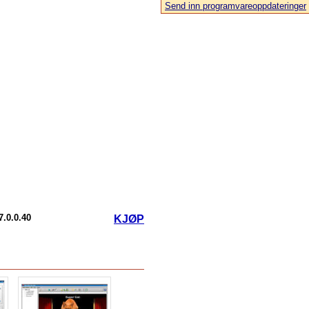
Send inn programvareoppdateringer
.0.0.40
KJØP