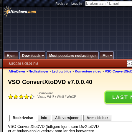
Registrer
|
Logg inn:
Hjem
Downloads
Mest populære nedlastinger
Mer
8/8/2026 6:05:01 PM
AfterDawn
>
Nedlastinger
>
Lyd og bilde
>
Konvertere video
>
VSO ConvertXtoD
VSO ConvertXtoDVD v7.0.0.40
Shareware
LAST 
Vista / Win7 / Win8 / WinXP
Beskrivelse
Info
Alle versjoner
Anmeldelser
VSO ConvertXtoDVD (tidligere kjent som DivXtoDVD
er et brukervennlig verktøy som lar deg konvertere