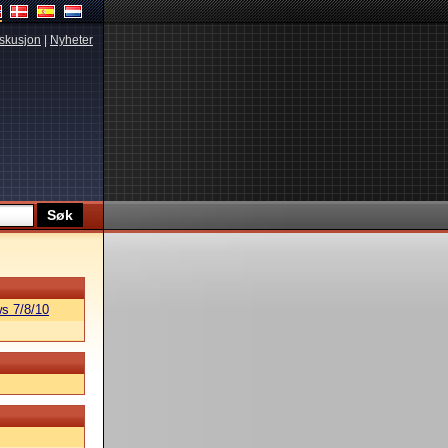
skusjon
|
Nyheter
s 7/8/10