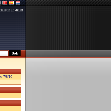
skusjon
|
Nyheter
s 7/8/10