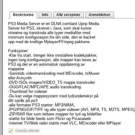
Beskrivelse
Info
Alle versjoner
Anmeldelser
PS3 Media Server er en DLNA comliant Upnp Media
Server for PS3, skrevet i Java, som skal kunne
streame og transkoda alle typer mediafiler med
minimum konfigurasjon fra din side, den er backet
opp med de kraftige Mplayer/FFmpeg pakkene.
Funksjoner:
-Klar fra start. trenger ikke innstallere kodekpakker,
ingen tung konfigurasjon, alle mapper kan leses av
PS3 og det er en automatisk oppdatering av
mappene
-Sanntids videotranskoding med MEncoder, tsMuxer
eller Avisynth
-DVD ISOs images/VIDEO_TS mappe transkoder
-OGG/FLAC/MPC/APE audio transkoding
-Thumbnail for videoer
-Du kan velge mappesystem med lyd/undertekst på
ditt språk på ps3
-alle formater PS3 støtter: MP3/WMA,
JPG/PNG/GIF/TIFF og alle typer videoer (AVI, MP4, TS, M2TS, MPEG) som
-ZIP/RAR filer som letbare mapper for lyd og bildefiler
-støtte for bilde feeds som Flickr og Picasaweb
-Internet TV/Web radio støtte med VLC, MEncoder eller MPlayer
Foreslå rettinger