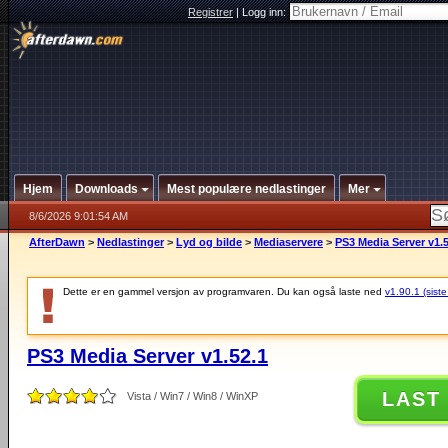
Registrer
|
Logg inn:
Hjem
Downloads
Mest populære nedlastinger
Mer
8/6/2026 9:01:54 AM
AfterDawn
>
Nedlastinger
>
Lyd og bilde
>
Mediaservere
>
PS3 Media Server v1.5
Dette er en gammel versjon av programvaren. Du kan også laste ned
v1.90.1 (siste
PS3 Media Server v1.52.1
LAST
Vista / Win7 / Win8 / WinXP