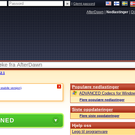
|
Glemt passord
AfterDawn
|
Nedlastinger
|
Di
2.1
Populære nedlastinger
X
 stabile versjon)
.
ADVANCED Codecs for Window
Flere populære nedlastinger
Siste oppdateringer
Flere siste oppdateringer
 NED
Hjelp oss
Legg til programvare