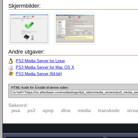
Skjermbilder:
Andre utgaver:
PS3 Media Server for Linux
PS3 Media Server for Mac OS X
PS3 Media Server (64-bit)
HTML-kode for å koble til denne siden:
Søkeord:
java
ps3
upnp
dlna
media
transkode
stre