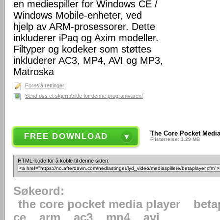
en mediespiller for Windows CE /
Windows Mobile-enheter, ved
hjelp av ARM-prosessorer. Dette
inkluderer iPaq og Axim modeller.
Filtyper og kodeker som støttes
inkluderer AC3, MP4, AVI og MP3,
Matroska
Foreslå rettinger
Send oss et skjermbilde for denne programvaren!
The Core Pocket Media
FREE DOWNLOAD
Filstørrelse: 1.29 MB
HTML-kode for å koble til denne siden:
Søkeord:
the core pocket media player
beta
ce
arm
ac3
mp4
avi