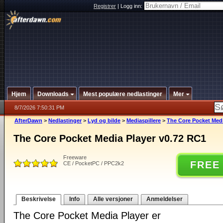
Registrer
|
Logg inn:
Hjem
Downloads
Mest populære nedlastinger
Mer
8/7/2026 7:50:31 PM
AfterDawn
>
Nedlastinger
>
Lyd og bilde
>
Mediaspillere
>
The Core Pocket Medi
The Core Pocket Media Player v0.72 RC1
Freeware
FREE
CE / PocketPC / PPC2k2
Beskrivelse
Info
Alle versjoner
Anmeldelser
The Core Pocket Media Player er