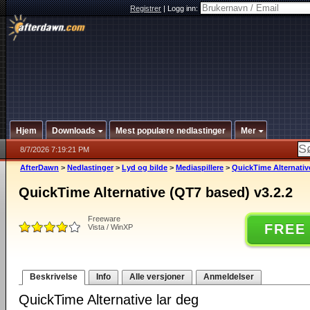
Registrer
|
Logg inn:
Hjem
Downloads
Mest populære nedlastinger
Mer
8/7/2026 7:19:21 PM
AfterDawn
>
Nedlastinger
>
Lyd og bilde
>
Mediaspillere
>
QuickTime Alternativ
QuickTime Alternative (QT7 based) v3.2.2
Freeware
FREE
Vista / WinXP
Beskrivelse
Info
Alle versjoner
Anmeldelser
QuickTime Alternative lar deg