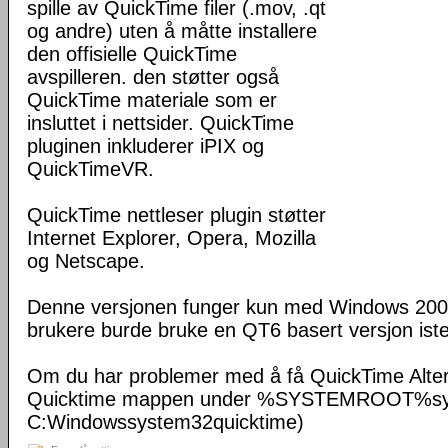
spille av QuickTime filer (.mov, .qt
og andre) uten å måtte installere
den offisielle QuickTime
avspilleren. den støtter også
QuickTime materiale som er
insluttet i nettsider. QuickTime
pluginen inkluderer iPIX og
QuickTimeVR.
QuickTime nettleser plugin støtter
Internet Explorer, Opera, Mozilla
og Netscape.
Denne versjonen funger kun med Windows 200
brukere burde bruke en QT6 basert versjon iste
Om du har problemer med å få QuickTime Altern
Quicktime mappen under %SYSTEMROOT%syst
C:Windowssystem32quicktime)