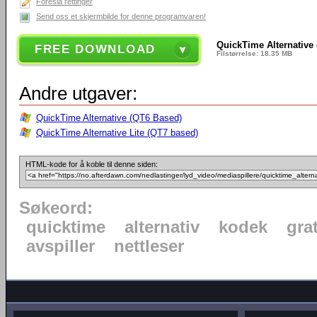
Foreslå rettinger
Send oss et skjermbilde for denne programvaren!
QuickTime Alternative 
FREE DOWNLOAD
Filstørrelse: 18.35 MB
Andre utgaver:
QuickTime Alternative (QT6 Based)
QuickTime Alternative Lite (QT7 based)
HTML-kode for å koble til denne siden:
Søkeord:
quicktime
alternativ
kodek
gra
avspiller
nettleser