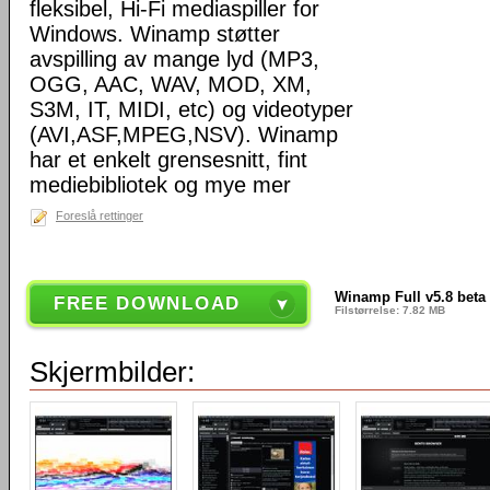
fleksibel, Hi-Fi mediaspiller for
Windows. Winamp støtter
avspilling av mange lyd (MP3,
OGG, AAC, WAV, MOD, XM,
S3M, IT, MIDI, etc) og videotyper
(AVI,ASF,MPEG,NSV). Winamp
har et enkelt grensesnitt, fint
mediebibliotek og mye mer
Foreslå rettinger
Winamp Full v5.8 beta
FREE DOWNLOAD
Filstørrelse: 7.82 MB
Skjermbilder: