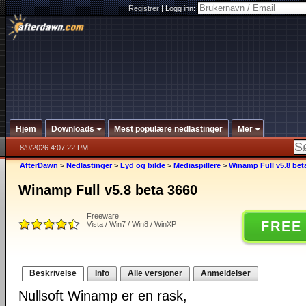
Registrer
|
Logg inn:
Hjem
Downloads
Mest populære nedlastinger
Mer
8/9/2026 4:07:22 PM
AfterDawn
>
Nedlastinger
>
Lyd og bilde
>
Mediaspillere
>
Winamp Full v5.8 bet
Winamp Full v5.8 beta 3660
Freeware
FREE
Vista / Win7 / Win8 / WinXP
Beskrivelse
Info
Alle versjoner
Anmeldelser
Nullsoft Winamp er en rask,