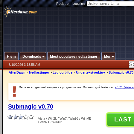
Registrer
|
Logg inn:
Hjem
Downloads
Mest populære nedlastinger
Mer
8/10/2026 3:13:58 AM
AfterDawn
>
Nedlastinger
>
Lyd og bilde
>
Undertekstverktøy
>
Submagic v0.70
Dette er en gammel versjon av programvaren. Du kan også laste ned
v0.71 (siste s
Submagic v0.70
LAST
Vista / Win2k / Win7 / Win98 / WinME
/ WinNT / WinXP