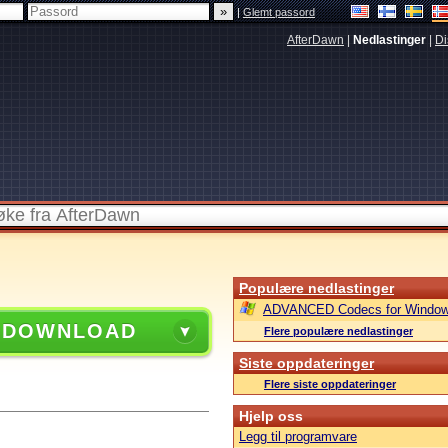
|
Glemt passord
AfterDawn
|
Nedlastinger
|
Di
Populære nedlastinger
ADVANCED Codecs for Window
 DOWNLOAD
Flere populære nedlastinger
Siste oppdateringer
Flere siste oppdateringer
Hjelp oss
Legg til programvare