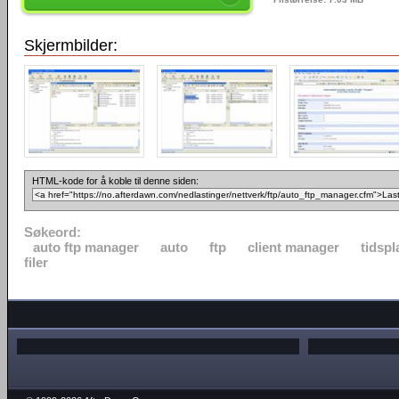
Skjermbilder:
HTML-kode for å koble til denne siden:
Søkeord:
auto ftp manager
auto
ftp
client manager
tidspl
filer