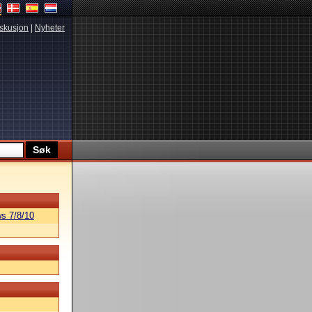
skusjon
|
Nyheter
s 7/8/10