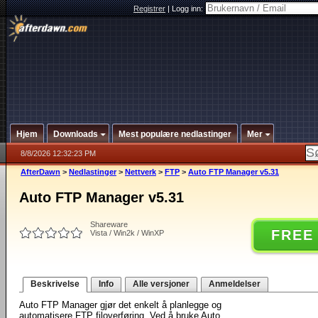
Registrer
|
Logg inn:
Hjem
Downloads
Mest populære nedlastinger
Mer
8/8/2026 12:32:23 PM
AfterDawn
>
Nedlastinger
>
Nettverk
>
FTP
>
Auto FTP Manager v5.31
Auto FTP Manager v5.31
Shareware
FREE
Vista / Win2k / WinXP
Beskrivelse
Info
Alle versjoner
Anmeldelser
Auto FTP Manager gjør det enkelt å planlegge og
automatisere FTP filoverføring. Ved å bruke Auto