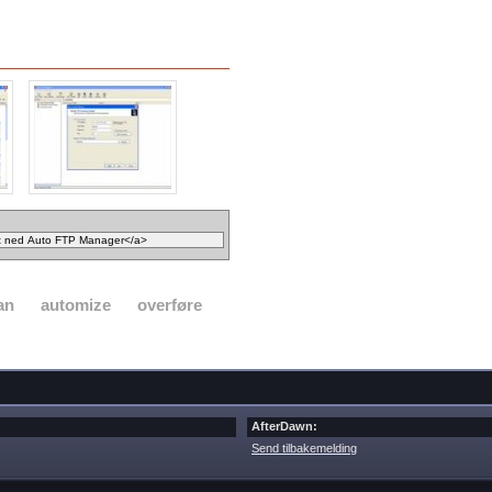
an
automize
overføre
AfterDawn:
Send tilbakemelding