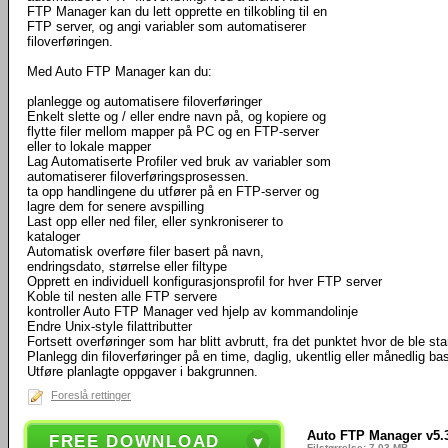
FTP Manager kan du lett opprette en tilkobling til en
FTP server, og angi variabler som automatiserer
filoverføringen.
Med Auto FTP Manager kan du:
planlegge og automatisere filoverføringer
Enkelt slette og / eller endre navn på, og kopiere og
flytte filer mellom mapper på PC og en FTP-server
eller to lokale mapper
Lag Automatiserte Profiler ved bruk av variabler som
automatiserer filoverføringsprosessen.
ta opp handlingene du utfører på en FTP-server og
lagre dem for senere avspilling
Last opp eller ned filer, eller synkroniserer to
kataloger
Automatisk overføre filer basert på navn,
endringsdato, størrelse eller filtype
Opprett en individuell konfigurasjonsprofil for hver FTP server
Koble til nesten alle FTP servere
kontroller Auto FTP Manager ved hjelp av kommandolinje
Endre Unix-style filattributter
Fortsett overføringer som har blitt avbrutt, fra det punktet hvor de ble st
Planlegg din filoverføringer på en time, daglig, ukentlig eller månedlig ba
Utføre planlagte oppgaver i bakgrunnen.
Foreslå rettinger
Auto FTP Manager v5.
FREE DOWNLOAD
Filstørrelse: 7.03 MB