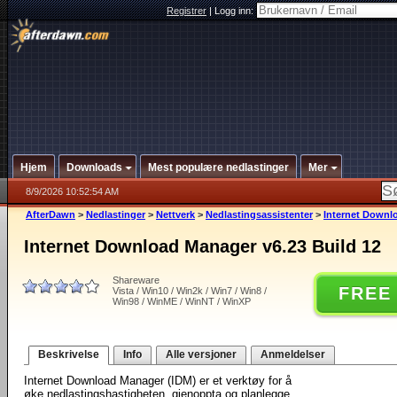
Registrer
|
Logg inn:
Hjem
Downloads
Mest populære nedlastinger
Mer
8/9/2026 10:52:54 AM
AfterDawn
>
Nedlastinger
>
Nettverk
>
Nedlastingsassistenter
>
Internet Downl
Internet Download Manager v6.23 Build 12
Shareware
FREE
Vista / Win10 / Win2k / Win7 / Win8 /
Win98 / WinME / WinNT / WinXP
Beskrivelse
Info
Alle versjoner
Anmeldelser
Internet Download Manager (IDM) er et verktøy for å
øke nedlastingshastigheten, gjenoppta og planlegge