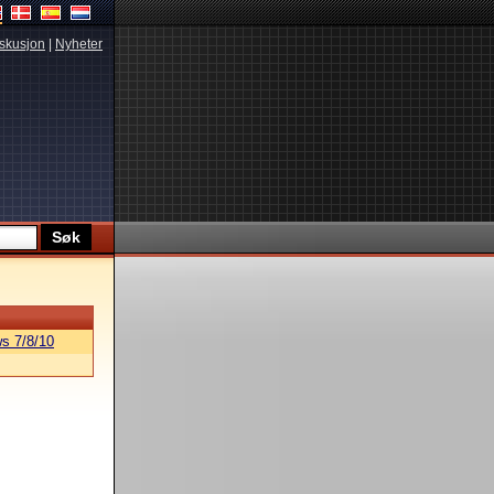
skusjon
|
Nyheter
s 7/8/10