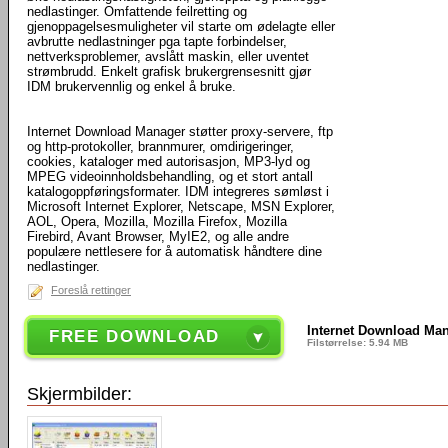
nedlastinger. Omfattende feilretting og
gjenoppagelsesmuligheter vil starte om ødelagte eller
avbrutte nedlastninger pga tapte forbindelser,
nettverksproblemer, avslått maskin, eller uventet
strømbrudd. Enkelt grafisk brukergrensesnitt gjør
IDM brukervennlig og enkel å bruke.
Internet Download Manager støtter proxy-servere, ftp
og http-protokoller, brannmurer, omdirigeringer,
cookies, kataloger med autorisasjon, MP3-lyd og
MPEG videoinnholdsbehandling, og et stort antall
katalogoppføringsformater. IDM integreres sømløst i
Microsoft Internet Explorer, Netscape, MSN Explorer,
AOL, Opera, Mozilla, Mozilla Firefox, Mozilla
Firebird, Avant Browser, MyIE2, og alle andre
populære nettlesere for å automatisk håndtere dine
nedlastinger.
Foreslå rettinger
Internet Download Man
FREE DOWNLOAD
Filstørrelse: 5.94 MB
Skjermbilder: