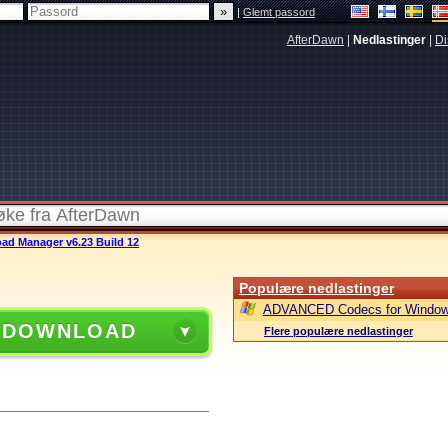
|
Glemt passord
AfterDawn
|
Nedlastinger
|
Di
oad Manager v6.23 Build 12
Populære nedlastinger
ADVANCED Codecs for Window
 DOWNLOAD
Flere populære nedlastinger