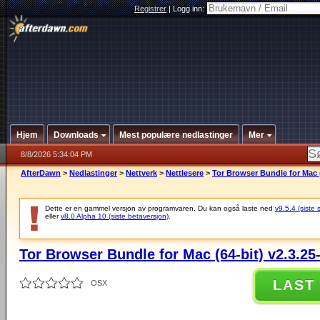
Registrer
|
Logg inn:
Hjem
Downloads
Mest populære nedlastinger
Mer
8/8/2026 5:34:04 PM
AfterDawn
>
Nedlastinger
>
Nettverk
>
Nettlesere
>
Tor Browser Bundle for Mac (
Dette er en gammel versjon av programvaren. Du kan også laste ned
v9.5.4 (siste 
eller
v8.0 Alpha 10 (siste betaversjon)
.
Tor Browser Bundle for Mac (64-bit) v2.3.25
LAST
OSX