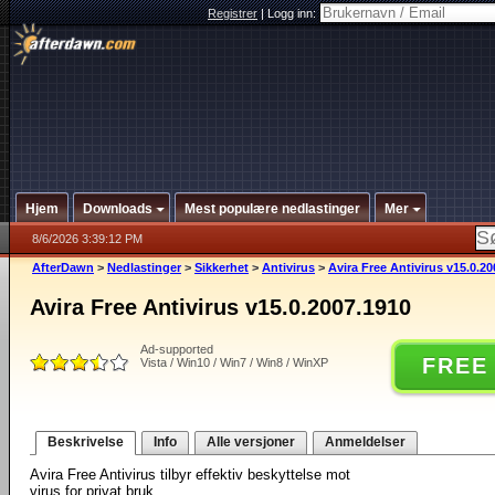
Registrer
|
Logg inn:
Hjem
Downloads
Mest populære nedlastinger
Mer
8/6/2026 3:39:12 PM
AfterDawn
>
Nedlastinger
>
Sikkerhet
>
Antivirus
>
Avira Free Antivirus v15.0.2
Avira Free Antivirus v15.0.2007.1910
Ad-supported
FREE
Vista / Win10 / Win7 / Win8 / WinXP
Beskrivelse
Info
Alle versjoner
Anmeldelser
Avira Free Antivirus tilbyr effektiv beskyttelse mot
virus for privat bruk.