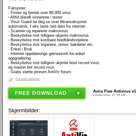
Fuksjoner:
- Finner og fjerner over 80,000 virus
- Alltid blandt vinnerene i tester
- Virus Guard lar deg se over filtransaksjoner
automatisk, f.eks laste ned data fra internet.
- Scanner og reparerer makrovirus
- Beskyttelse mot tidligere ukjente makrovirus
- Beskyttelse mot kostbare bredbåndsstjelere
- Beskyttelse mot trojanere, ormer, bakdører etc.
- Enkel i Bruk
- Internet oppdaterings grensesnitt for enkel
oppgradering
- Beskyttelse mot tidligere ukjente boot record virus,
og master bot record virus
- Gratis støtte jennom AntiVir forum.
Foreslå rettinger
Avira Free Antivirus v
FREE DOWNLOAD
Filstørrelse: 27.59 kB
Skjermbilder: