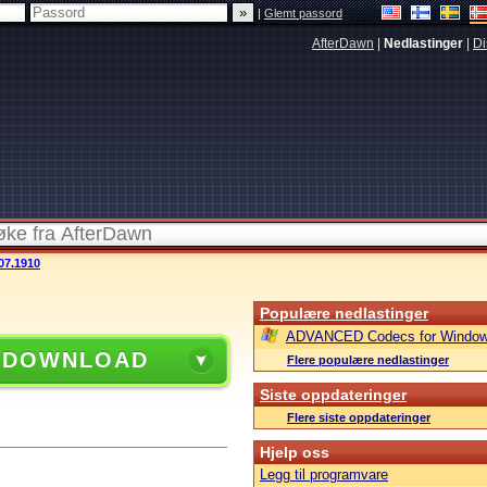
|
Glemt passord
AfterDawn
|
Nedlastinger
|
Di
007.1910
Populære nedlastinger
ADVANCED Codecs for Window
 DOWNLOAD
Flere populære nedlastinger
Siste oppdateringer
Flere siste oppdateringer
Hjelp oss
Legg til programvare