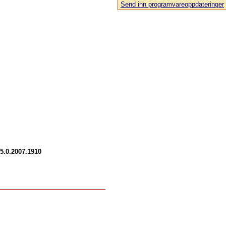
Send inn programvareoppdateringer
15.0.2007.1910