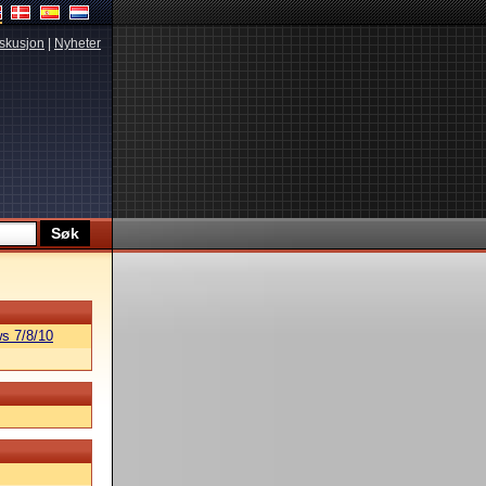
skusjon
|
Nyheter
s 7/8/10