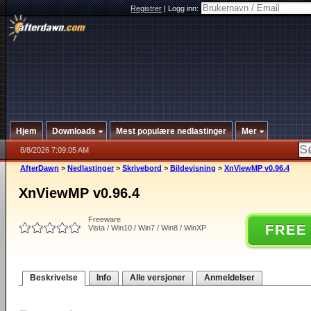
Registrer
|
Logg inn:
Hjem
Downloads
Mest populære nedlastinger
Mer
8/8/2026 7:09:05 AM
AfterDawn
>
Nedlastinger
>
Skrivebord
>
Bildevisning
>
XnViewMP v0.96.4
XnViewMP v0.96.4
Freeware
FREE
Vista / Win10 / Win7 / Win8 / WinXP
Beskrivelse
Info
Alle versjoner
Anmeldelser