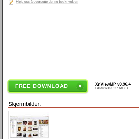
Hjelp oss å oversette denne beskrivelsen
XnViewMP v0.96.4
FREE DOWNLOAD
Filstørrelse: 27.59 kB
Skjermbilder: