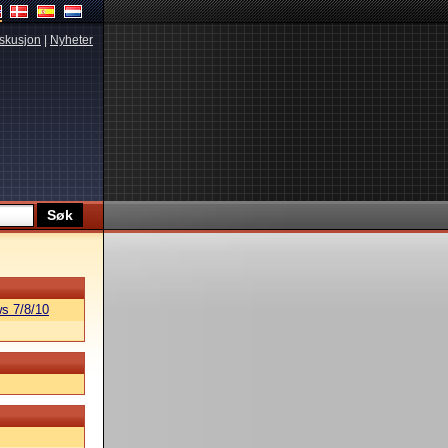
skusjon
|
Nyheter
s 7/8/10