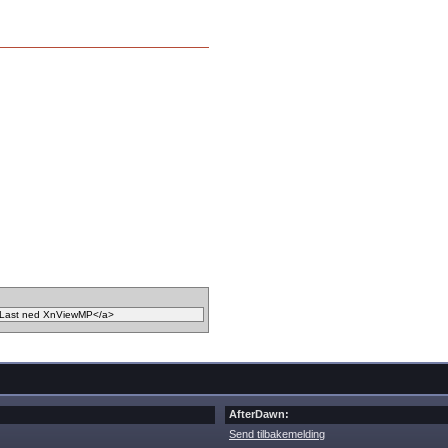
AfterDawn:
Send tilbakemelding