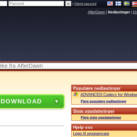
|
Glemt passord
AfterDawn
|
Nedlastinger
|
Di
Populære nedlastinger
ADVANCED Codecs for Window
 DOWNLOAD
Flere populære nedlastinger
Siste oppdateringer
Flere siste oppdateringer
Hjelp oss
Legg til programvare