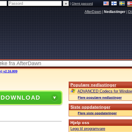
|
Glemt passord
AfterDawn
|
Nedlastinger
|
Di
m) v2.16.809
Populære nedlastinger
ADVANCED Codecs for Window
 DOWNLOAD
Flere populære nedlastinger
Siste oppdateringer
Flere siste oppdateringer
Hjelp oss
Legg til programvare