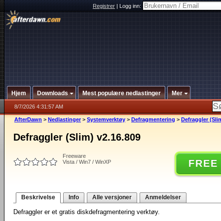
Registrer
|
Logg inn:
Hjem
Downloads
Mest populære nedlastinger
Mer
8/7/2026 4:31:57 AM
AfterDawn
>
Nedlastinger
>
Systemverktøy
>
Defragmentering
>
Defraggler (Sli
Defraggler (Slim) v2.16.809
Freeware
FREE
Vista / Win7 / WinXP
Beskrivelse
Info
Alle versjoner
Anmeldelser
Defraggler er et gratis diskdefragmentering verktøy.