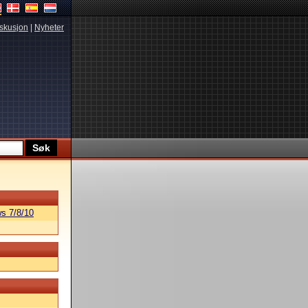
skusjon
|
Nyheter
s 7/8/10