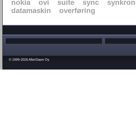
nokia
ovi
suite
sync
synkron
datamaskin
overføring
© 1999-2026 AfterDawn Oy