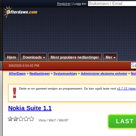
Registrer
|
Logg inn:
Hjem
Downloads
Mest populære nedlastinger
Mer
8/8/2026 6:54:42 PM
AfterDawn
>
Nedlastinger
>
Systemverktøy
>
Administrer eksterne enheter
>
Nok
Dette er en gammel versjon av programvaren. Du kan også laste ned
v3.7.22 (siste
Nokia Suite 1.1
LAST
Vista / Win7 / WinXP