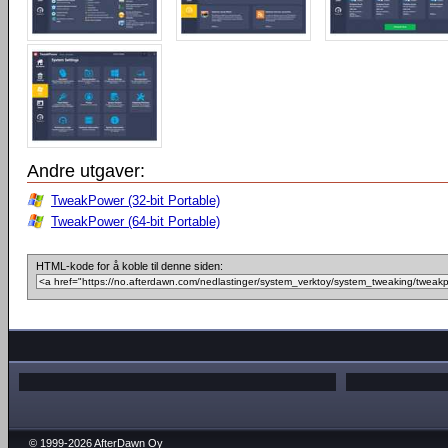
Andre utgaver:
TweakPower (32-bit Portable)
TweakPower (64-bit Portable)
HTML-kode for å koble til denne siden:
© 1999-2026 AfterDawn Oy