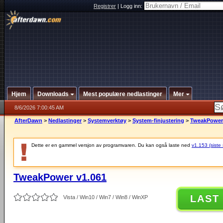
Registrer
|
Logg inn:
Hjem
Downloads
Mest populære nedlastinger
Mer
8/6/2026 7:00:45 AM
AfterDawn
>
Nedlastinger
>
Systemverktøy
>
System-finjustering
>
TweakPower 
Dette er en gammel versjon av programvaren. Du kan også laste ned
v1.153 (siste 
TweakPower v1.061
LAST
Vista / Win10 / Win7 / Win8 / WinXP