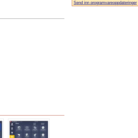
Send inn programvareoppdateringer