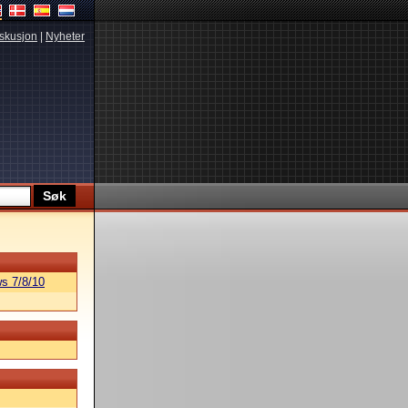
skusjon
|
Nyheter
s 7/8/10