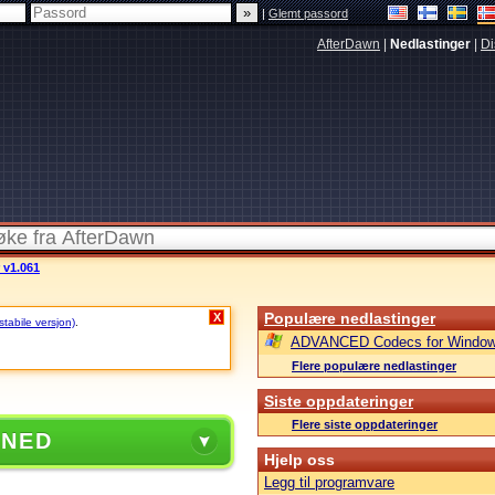
|
Glemt passord
AfterDawn
|
Nedlastinger
|
Di
v1.061
Populære nedlastinger
X
stabile versjon)
.
ADVANCED Codecs for Window
Flere populære nedlastinger
Siste oppdateringer
Flere siste oppdateringer
 NED
Hjelp oss
Legg til programvare