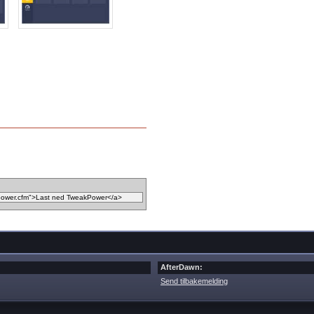
AfterDawn:
Send tilbakemelding