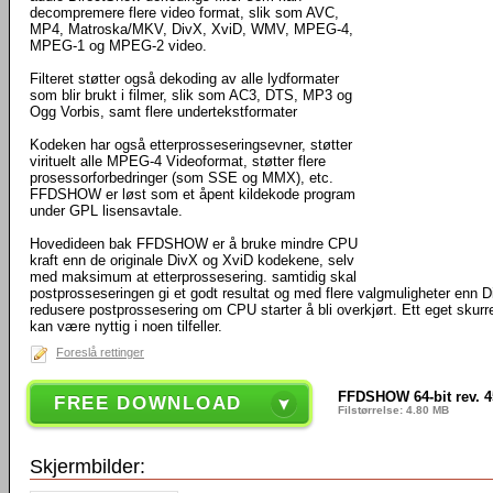
decompremere flere video format, slik som AVC,
MP4, Matroska/MKV, DivX, XviD, WMV, MPEG-4,
MPEG-1 og MPEG-2 video.
Filteret støtter også dekoding av alle lydformater
som blir brukt i filmer, slik som AC3, DTS, MP3 og
Ogg Vorbis, samt flere undertekstformater
Kodeken har også etterprosseseringsevner, støtter
virituelt alle MPEG-4 Videoformat, støtter flere
prosessorforbedringer (som SSE og MMX), etc.
FFDSHOW er løst som et åpent kildekode program
under GPL lisensavtale.
Hovedideen bak FFDSHOW er å bruke mindre CPU
kraft enn de originale DivX og XviD kodekene, selv
med maksimum at etterprossesering. samtidig skal
postprosseseringen gi et godt resultat og med flere valgmuligheter enn
redusere postprossesering om CPU starter å bli overkjørt. Ett eget skurre
kan være nyttig i noen tilfeller.
Foreslå rettinger
FFDSHOW 64-bit rev. 4
FREE DOWNLOAD
Filstørrelse: 4.80 MB
Skjermbilder: