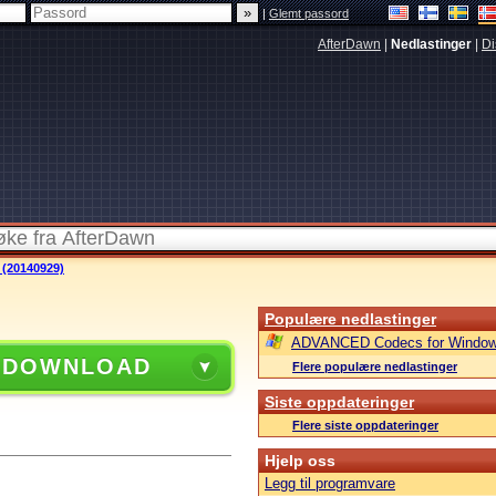
|
Glemt passord
AfterDawn
|
Nedlastinger
|
Di
 (20140929)
Populære nedlastinger
ADVANCED Codecs for Window
 DOWNLOAD
Flere populære nedlastinger
Siste oppdateringer
Flere siste oppdateringer
Hjelp oss
Legg til programvare