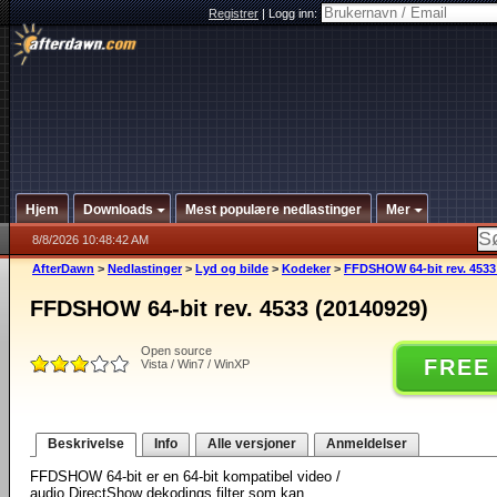
Registrer
|
Logg inn:
Hjem
Downloads
Mest populære nedlastinger
Mer
8/8/2026 10:48:42 AM
AfterDawn
>
Nedlastinger
>
Lyd og bilde
>
Kodeker
>
FFDSHOW 64-bit rev. 4533
FFDSHOW 64-bit rev. 4533 (20140929)
Open source
FREE
Vista / Win7 / WinXP
Beskrivelse
Info
Alle versjoner
Anmeldelser
FFDSHOW 64-bit er en 64-bit kompatibel video /
audio DirectShow dekodings filter som kan