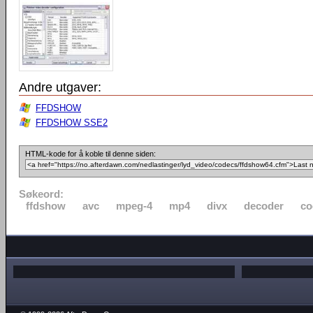
Andre utgaver:
FFDSHOW
FFDSHOW SSE2
HTML-kode for å koble til denne siden:
Søkeord:
ffdshow
avc
mpeg-4
mp4
divx
decoder
co