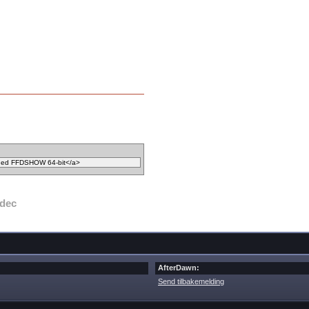
dec
AfterDawn:
Send tilbakemelding