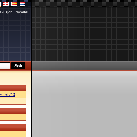
skusjon
|
Nyheter
s 7/8/10