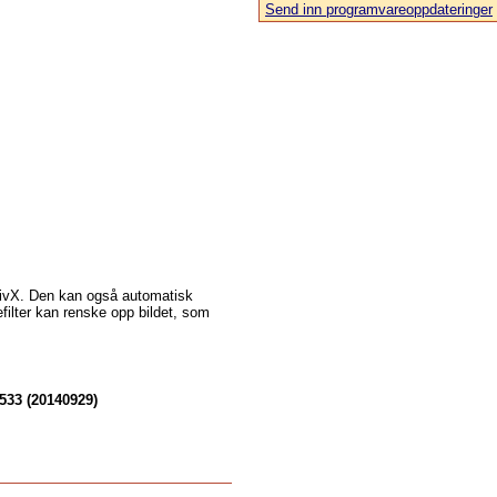
Send inn programvareoppdateringer
 DivX. Den kan også automatisk
filter kan renske opp bildet, som
533 (20140929)