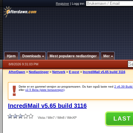
Registrer
|
Logg inn:
Hjem
Downloads
Mest populære nedlastinger
Mer
8/8/2026 9:31:03 PM
AfterDawn
>
Nedlastinger
>
Nettverk
>
E-post
>
IncrediMail v5.65 build 3116
Dette er en gammel versjon av programvaren. Du kan også laste ned
2 v6.39 Build 
eller
v2.5 Beta (siste betaversjon)
.
IncrediMail v5.65 build 3116
LAST
Vista / Win7 / Win8 / WinXP