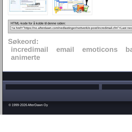
HTML-kode for å koble til denne siden:
Søkeord:
incredimail
email
emoticons
b
animerte
© 1999-2026 AfterDawn Oy