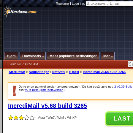
Registrer
|
Logg inn:
Hjem
Downloads
Mest populære nedlastinger
Mer
8/6/2026 7:42:51 AM
AfterDawn
>
Nedlastinger
>
Nettverk
>
E-post
>
IncrediMail v5.68 build 3265
Dette er en gammel versjon av programvaren. Du kan også laste ned
2 v6.39 Build 
eller
v2.5 Beta (siste betaversjon)
.
IncrediMail v5.68 build 3265
LAST
Vista / Win7 / Win8 / WinXP