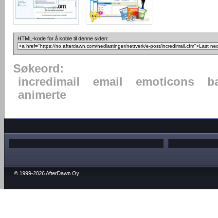
HTML-kode for å koble til denne siden:
Søkeord:
incredimail
email
emoticons
b
animerte
© 1999-2026 AfterDawn Oy