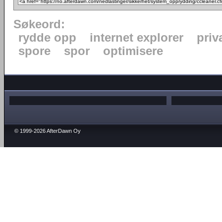
Søkeord:
rydde opp
internet explorer
priv
spore
spor
optimisere
© 1999-2026 AfterDawn Oy