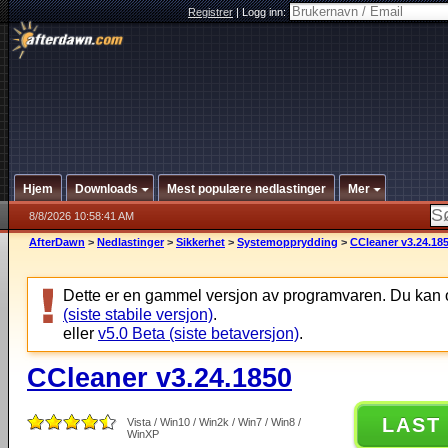
Registrer
|
Logg inn:
Hjem
Downloads
Mest populære nedlastinger
Mer
8/8/2026 10:58:41 AM
AfterDawn
>
Nedlastinger
>
Sikkerhet
>
Systemopprydding
>
CCleaner v3.24.18
Dette er en gammel versjon av programvaren. Du kan 
(siste stabile versjon)
.
eller
v5.0 Beta (siste betaversjon)
.
CCleaner v3.24.1850
LAST
Vista / Win10 / Win2k / Win7 / Win8 /
WinXP