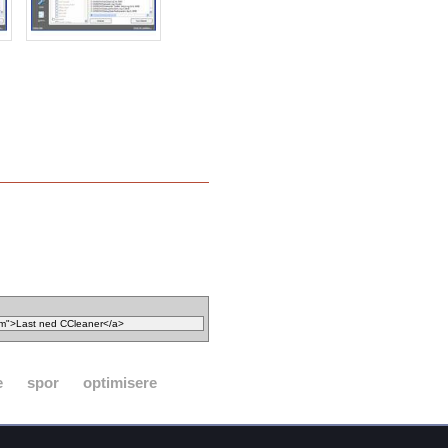
e
spor
optimisere