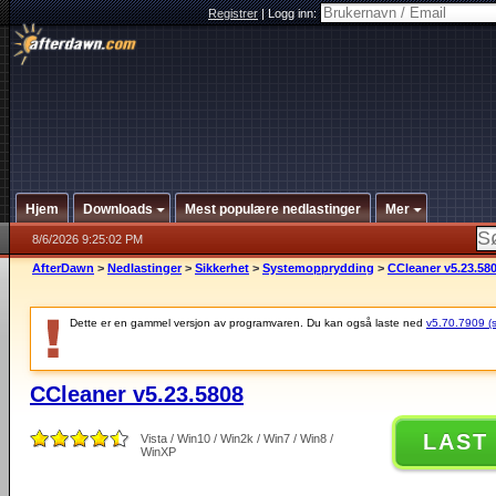
Registrer
|
Logg inn:
Hjem
Downloads
Mest populære nedlastinger
Mer
8/6/2026 9:25:02 PM
AfterDawn
>
Nedlastinger
>
Sikkerhet
>
Systemopprydding
>
CCleaner v5.23.58
Dette er en gammel versjon av programvaren. Du kan også laste ned
v5.70.7909 (si
CCleaner v5.23.5808
LAST
Vista / Win10 / Win2k / Win7 / Win8 /
WinXP