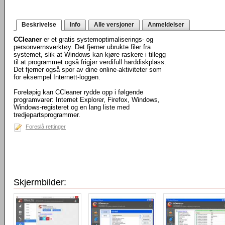
Beskrivelse
Info
Alle versjoner
Anmeldelser
CCleaner
er et gratis systemoptimaliserings- og
personvernsverktøy. Det fjerner ubrukte filer fra
systemet, slik at Windows kan kjøre raskere i tillegg
til at programmet også frigjør verdifull harddiskplass.
Det fjerner også spor av dine online-aktiviteter som
for eksempel Internett-loggen.
Foreløpig kan CCleaner rydde opp i følgende
programvarer: Internet Explorer, Firefox, Windows,
Windows-registeret og en lang liste med
tredjepartsprogrammer.
Foreslå rettinger
Skjermbilder: