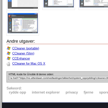
Andre utgaver:
CCleaner (portable)
CCleaner (Slim)
CCEnhancer
CCleaner for Mac OS X
HTML-kode for å koble til denne siden:
Søkeord:
rydde opp
internet explorer
privacy
fjerne
spor