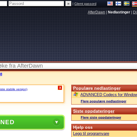
|
Glemt passord
AfterDawn
|
Nedlastinger
|
Di
08
Populære nedlastinger
X
ste stabile versjon)
.
ADVANCED Codecs for Window
Flere populære nedlastinger
Siste oppdateringer
Flere siste oppdateringer
 NED
Hjelp oss
Legg til programvare