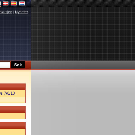
skusjon
|
Nyheter
s 7/8/10