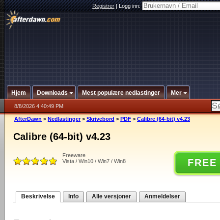
Registrer
|
Logg inn:
Hjem
Downloads
Mest populære nedlastinger
Mer
8/8/2026 4:40:49 PM
AfterDawn
>
Nedlastinger
>
Skrivebord
>
PDF
>
Calibre (64-bit) v4.23
Calibre (64-bit) v4.23
Freeware
FREE
Vista / Win10 / Win7 / Win8
Beskrivelse
Info
Alle versjoner
Anmeldelser