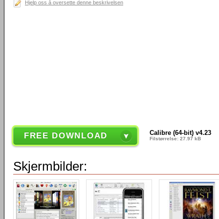
Hjelp oss å oversette denne beskrivelsen
Calibre (64-bit) v4.23
FREE DOWNLOAD
Filstørrelse: 27.97 kB
Skjermbilder: