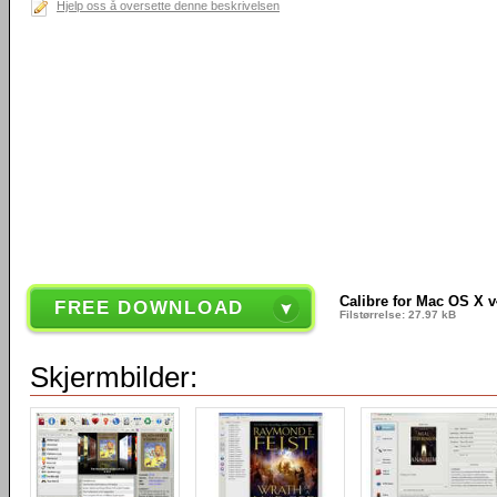
Hjelp oss å oversette denne beskrivelsen
Calibre for Mac OS X v
FREE DOWNLOAD
Filstørrelse: 27.97 kB
Skjermbilder: