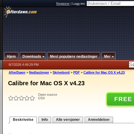
Registrer
|
Logg inn:
Hjem
Downloads
Mest populære nedlastinger
Mer
8/7/2026 4:49:29 PM
AfterDawn
>
Nedlastinger
>
Skrivebord
>
PDF
>
Calibre for Mac OS X v4.23
Calibre for Mac OS X v4.23
Open source
FREE
OSX
Beskrivelse
Info
Alle versjoner
Anmeldelser