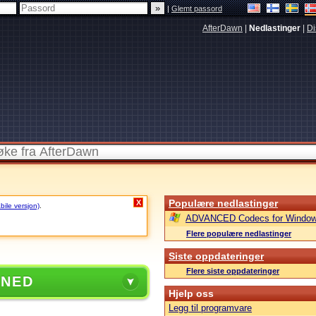
|
Glemt passord
AfterDawn
|
Nedlastinger
|
Di
Populære nedlastinger
X
abile versjon)
.
ADVANCED Codecs for Window
Flere populære nedlastinger
Siste oppdateringer
Flere siste oppdateringer
 NED
Hjelp oss
Legg til programvare