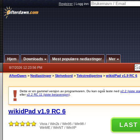
Registrer
|
Logg inn:
Hjem
Downloads
Mest populære nedlastinger
Mer
8/7/2026 12:23:56 PM
AfterDawn
>
Nedlastinger
>
Skrivebord
>
Tekstredigering
>
wikidPad v1.9 RC 6
Dette er en gammel versjon av programvaren. Du kan også laste ned
v2.2 (siste st
eller
v2.2 RC 11 (siste betaversjon)
.
wikidPad v1.9 RC 6
LAST
Vista / Win2k / Win95 / Win98 /
WinME / WinNT / WinXP