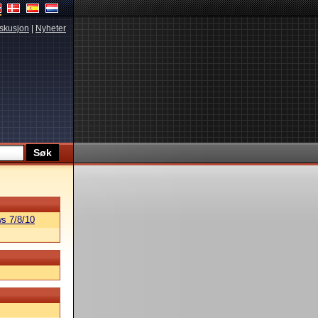
skusjon
|
Nyheter
s 7/8/10