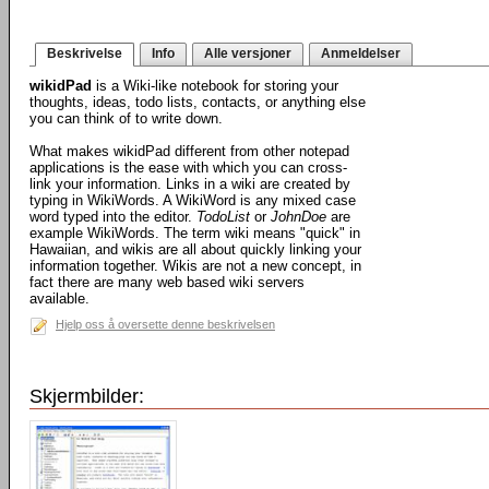
Beskrivelse
Info
Alle versjoner
Anmeldelser
wikidPad
is a Wiki-like notebook for storing your
thoughts, ideas, todo lists, contacts, or anything else
you can think of to write down.
What makes wikidPad different from other notepad
applications is the ease with which you can cross-
link your information. Links in a wiki are created by
typing in WikiWords. A WikiWord is any mixed case
word typed into the editor.
TodoList
or
JohnDoe
are
example WikiWords. The term wiki means "quick" in
Hawaiian, and wikis are all about quickly linking your
information together. Wikis are not a new concept, in
fact there are many web based wiki servers
available.
Hjelp oss å oversette denne beskrivelsen
Skjermbilder: