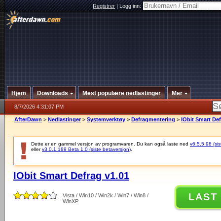
Registrer
|
Logg inn:
Hjem
Downloads
Mest populære nedlastinger
Mer
8/7/2026 4:31:07 PM
AfterDawn
>
Nedlastinger
>
Systemverktøy
>
Defragmentering
>
IObit Smart Def
Dette er en gammel versjon av programvaren. Du kan også laste ned
v6.5.5.98 (sis
eller
v3.0.1.189 Beta 1.0 (siste betaversjon)
.
IObit Smart Defrag v1.01
LAST
Vista / Win10 / Win2k / Win7 / Win8 /
WinXP