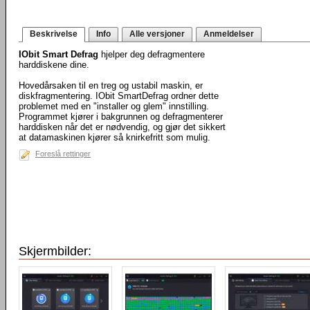
Beskrivelse
Info
Alle versjoner
Anmeldelser
IObit Smart Defrag
hjelper deg defragmentere
harddiskene dine.
Hovedårsaken til en treg og ustabil maskin, er
diskfragmentering. IObit SmartDefrag ordner dette
problemet med en "installer og glem" innstilling.
Programmet kjører i bakgrunnen og defragmenterer
harddisken når det er nødvendig, og gjør det sikkert
at datamaskinen kjører så knirkefritt som mulig.
Foreslå rettinger
Skjermbilder: