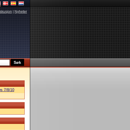
skusjon
|
Nyheter
s 7/8/10