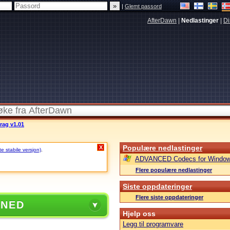
|
Glemt passord
AfterDawn
|
Nedlastinger
|
Di
rag v1.01
Populære nedlastinger
X
te stabile versjon)
.
ADVANCED Codecs for Window
Flere populære nedlastinger
Siste oppdateringer
Flere siste oppdateringer
 NED
Hjelp oss
Legg til programvare