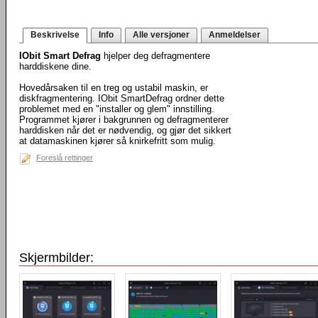
Beskrivelse
Info
Alle versjoner
Anmeldelser
IObit Smart Defrag
hjelper deg defragmentere
harddiskene dine.
Hovedårsaken til en treg og ustabil maskin, er
diskfragmentering. IObit SmartDefrag ordner dette
problemet med en "installer og glem" innstilling.
Programmet kjører i bakgrunnen og defragmenterer
harddisken når det er nødvendig, og gjør det sikkert
at datamaskinen kjører så knirkefritt som mulig.
Foreslå rettinger
Skjermbilder: