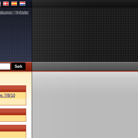
skusjon
|
Nyheter
s 7/8/10