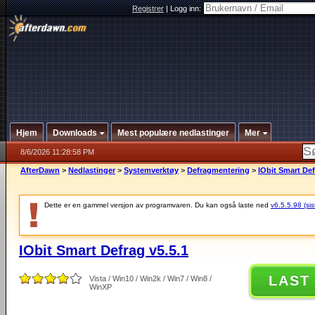
Registrer
|
Logg inn:
Hjem
Downloads
Mest populære nedlastinger
Mer
8/6/2026 11:28:58 PM
AfterDawn
>
Nedlastinger
>
Systemverktøy
>
Defragmentering
>
IObit Smart Def
Dette er en gammel versjon av programvaren. Du kan også laste ned
v6.5.5.98 (sis
IObit Smart Defrag v5.5.1
LAST
Vista / Win10 / Win2k / Win7 / Win8 /
WinXP