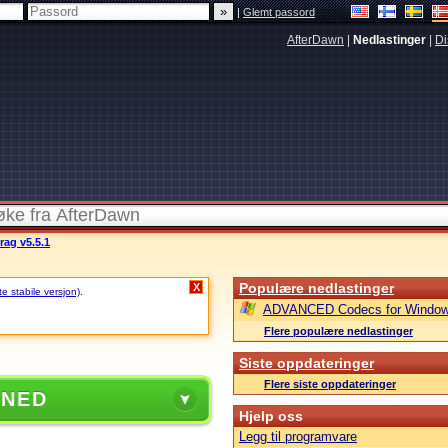
|
Glemt passord
AfterDawn
|
Nedlastinger
|
Di
rag v5.5.1
Populære nedlastinger
X
te stabile versjon)
.
ADVANCED Codecs for Window
Flere populære nedlastinger
Siste oppdateringer
Flere siste oppdateringer
 NED
Hjelp oss
Legg til programvare