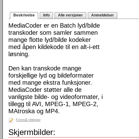
Beskrivelse
Info
Alle versjoner
Anmeldelser
MediaCoder er en Batch lyd/bilde
transkoder som samler sammen
mange flotte lyd/bilde kodeker
med åpen kildekode til en alt-i-ett
løsning.
Den kan transkode mange
forskjellige lyd og bildeformater
med mange ekstra funksjoner.
MediaCoder støtter alle de
vanligste bilde- og videoformater, i
tillegg til AVI, MPEG-1, MPEG-2,
MAtroska og MP4.
Foreslå rettinger
Skjermbilder: