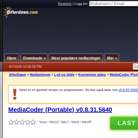
Registrer
|
Logg inn:
Hjem
Downloads
Mest populære nedlastinger
Mer
8/7/2026 10:30:58 PM
AfterDawn
>
Nedlastinger
>
Lyd og bilde
>
Konvertere video
>
MediaCoder (Porta
Dette er en gammel versjon av programvaren. Du kan også laste ned
v0.8.55.5938 (
MediaCoder (Portable) v0.8.31.5640
LAST
Vista / Win10 / Win7 / Win8 / WinXP