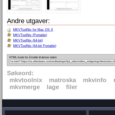
Andre utgaver:
MKVToolNix for Mac OS X
MKVToolNix (Portable)
MKVToolNix (64-bit)
MKVToolNix (64-bit Portable)
HTML-kode for å koble til denne siden:
Søkeord:
mkvtoolnix
matroska
mkvinfo
mkvmerge
lage
filer