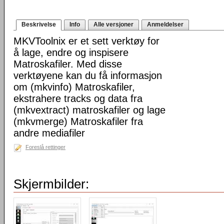
Beskrivelse
Info
Alle versjoner
Anmeldelser
MKVToolnix er et sett verktøy for
å lage, endre og inspisere
Matroskafiler. Med disse
verktøyene kan du få informasjon
om (mkvinfo) Matroskafiler,
ekstrahere tracks og data fra
(mkvextract) matroskafiler og lage
(mkvmerge) Matroskafiler fra
andre mediafiler
Foreslå rettinger
Skjermbilder: