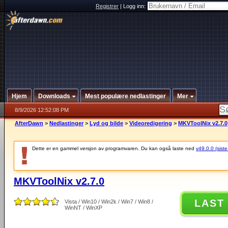
Registrer
|
Logg inn:
Hjem
Downloads
Mest populære nedlastinger
Mer
8/9/2026 12:52:08 PM
AfterDawn
>
Nedlastinger
>
Lyd og bilde
>
Videoredigering
>
MKVToolNix v2.7.0
Dette er en gammel versjon av programvaren. Du kan også laste ned
v49.0.0 (siste
MKVToolNix v2.7.0
LAST
Vista / Win10 / Win2k / Win7 / Win8 /
WinNT / WinXP