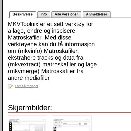
Beskrivelse
Info
Alle versjoner
Anmeldelser
MKVToolnix er et sett verktøy for
å lage, endre og inspisere
Matroskafiler. Med disse
verktøyene kan du få informasjon
om (mkvinfo) Matroskafiler,
ekstrahere tracks og data fra
(mkvextract) matroskafiler og lage
(mkvmerge) Matroskafiler fra
andre mediafiler
Foreslå rettinger
Skjermbilder: