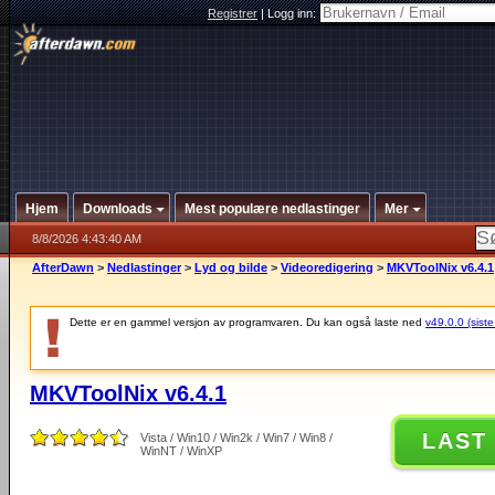
Registrer
|
Logg inn:
Hjem
Downloads
Mest populære nedlastinger
Mer
8/8/2026 4:43:40 AM
AfterDawn
>
Nedlastinger
>
Lyd og bilde
>
Videoredigering
>
MKVToolNix v6.4.1
Dette er en gammel versjon av programvaren. Du kan også laste ned
v49.0.0 (siste
MKVToolNix v6.4.1
LAST
Vista / Win10 / Win2k / Win7 / Win8 /
WinNT / WinXP