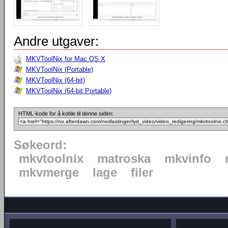
Andre utgaver:
MKVToolNix for Mac OS X
MKVToolNix (Portable)
MKVToolNix (64-bit)
MKVToolNix (64-bit Portable)
HTML-kode for å koble til denne siden:
Søkeord:
mkvtoolnix
matroska
mkvinfo
mkvmerge
lage
filer