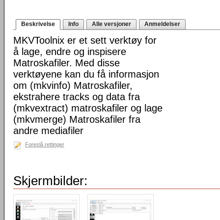
Beskrivelse
Info
Alle versjoner
Anmeldelser
MKVToolnix er et sett verktøy for
å lage, endre og inspisere
Matroskafiler. Med disse
verktøyene kan du få informasjon
om (mkvinfo) Matroskafiler,
ekstrahere tracks og data fra
(mkvextract) matroskafiler og lage
(mkvmerge) Matroskafiler fra
andre mediafiler
Foreslå rettinger
Skjermbilder: