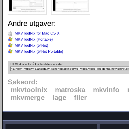
Andre utgaver:
MKVToolNix for Mac OS X
MKVToolNix (Portable)
MKVToolNix (64-bit)
MKVToolNix (64-bit Portable)
HTML-kode for å koble til denne siden:
Søkeord:
mkvtoolnix
matroska
mkvinfo
mkvmerge
lage
filer