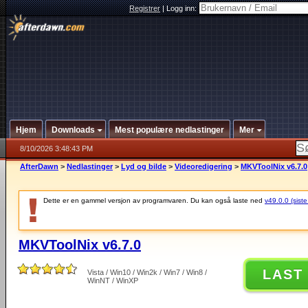
Registrer
|
Logg inn:
Hjem
Downloads
Mest populære nedlastinger
Mer
8/10/2026 3:48:43 PM
AfterDawn
>
Nedlastinger
>
Lyd og bilde
>
Videoredigering
>
MKVToolNix v6.7.0
Dette er en gammel versjon av programvaren. Du kan også laste ned
v49.0.0 (siste
MKVToolNix v6.7.0
LAST
Vista / Win10 / Win2k / Win7 / Win8 /
WinNT / WinXP