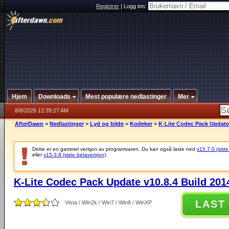
Registrer
|
Logg inn:
Hjem
Downloads
Mest populære nedlastinger
Mer
8/8/2026 12:39:27 AM
AfterDawn
>
Nedlastinger
>
Lyd og bilde
>
Kodeker
>
K-Lite Codec Pack Update 
Dette er en gammel versjon av programvaren. Du kan også laste ned
v15.7.0 (siste
eller
v15.3.8 (siste betaversjon)
.
K-Lite Codec Pack Update v10.8.4 Build 201
LAST
Vista / Win2k / Win7 / Win8 / WinXP