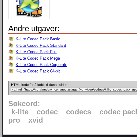
Andre utgaver:
K-Lite Codec Pack Basic
K-Lite Codec Pack Standard
K-Lite Codec Pack Full
K-Lite Codec Pack Mega
K-Lite Codec Pack Corporate
K-Lite Codec Pack 64-bit
HTML-kode for å koble til denne siden:
Søkeord:
k-lite
codec
codecs
codec pac
pro
xvid