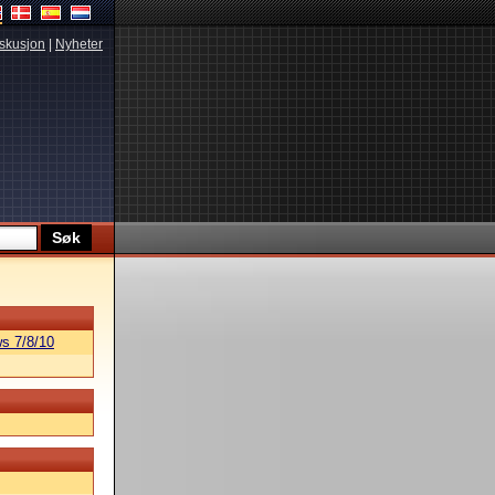
skusjon
|
Nyheter
s 7/8/10