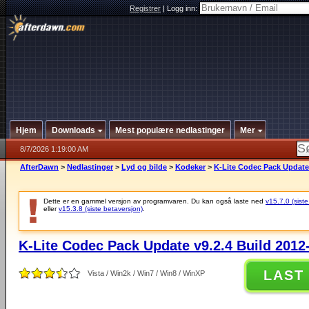
Registrer
|
Logg inn:
Hjem
Downloads
Mest populære nedlastinger
Mer
8/7/2026 1:19:00 AM
AfterDawn
>
Nedlastinger
>
Lyd og bilde
>
Kodeker
>
K-Lite Codec Pack Update 
Dette er en gammel versjon av programvaren. Du kan også laste ned
v15.7.0 (siste
eller
v15.3.8 (siste betaversjon)
.
K-Lite Codec Pack Update v9.2.4 Build 2012
LAST
Vista / Win2k / Win7 / Win8 / WinXP