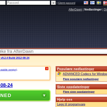
|
Glemt passord
AfterDawn
|
Nedlastinger
|
Di
v9.2.4 Build 2012-08-24
Populære nedlastinger
X
 stabile versjon)
.
ADVANCED Codecs for Window
Flere populære nedlastinger
-08-24
Siste oppdateringer
Flere siste oppdateringer
 NED
Hjelp oss
Legg til programvare