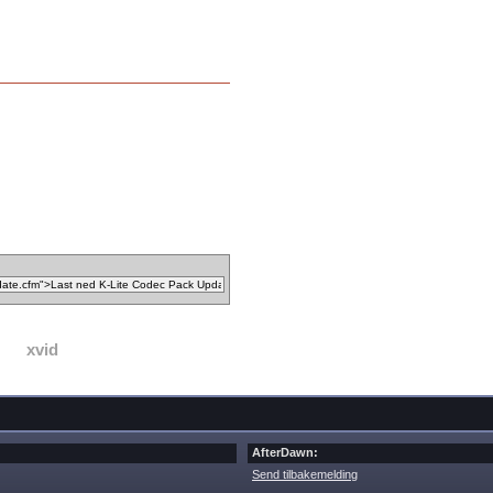
xvid
AfterDawn:
Send tilbakemelding