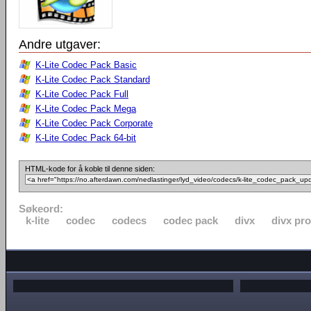
Andre utgaver:
K-Lite Codec Pack Basic
K-Lite Codec Pack Standard
K-Lite Codec Pack Full
K-Lite Codec Pack Mega
K-Lite Codec Pack Corporate
K-Lite Codec Pack 64-bit
HTML-kode for å koble til denne siden:
Søkeord:
k-lite
codec
codecs
codec pack
divx
divx pro