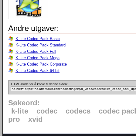
Andre utgaver:
K-Lite Codec Pack Basic
K-Lite Codec Pack Standard
K-Lite Codec Pack Full
K-Lite Codec Pack Mega
K-Lite Codec Pack Corporate
K-Lite Codec Pack 64-bit
HTML-kode for å koble til denne siden:
Søkeord:
k-lite
codec
codecs
codec pac
pro
xvid