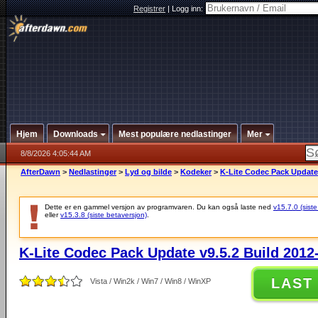
Registrer
|
Logg inn:
Hjem
Downloads
Mest populære nedlastinger
Mer
8/8/2026 4:05:44 AM
AfterDawn
>
Nedlastinger
>
Lyd og bilde
>
Kodeker
>
K-Lite Codec Pack Update 
Dette er en gammel versjon av programvaren. Du kan også laste ned
v15.7.0 (siste
eller
v15.3.8 (siste betaversjon)
.
K-Lite Codec Pack Update v9.5.2 Build 2012
LAST
Vista / Win2k / Win7 / Win8 / WinXP