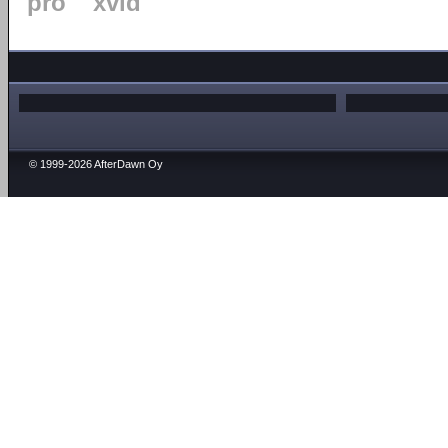
pro
xvid
© 1999-2026 AfterDawn Oy