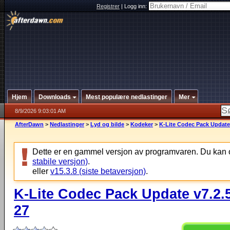
Registrer
|
Logg inn:
Hjem
Downloads
Mest populære nedlastinger
Mer
8/9/2026 9:03:01 AM
AfterDawn
>
Nedlastinger
>
Lyd og bilde
>
Kodeker
>
K-Lite Codec Pack Update 
Dette er en gammel versjon av programvaren. Du kan 
stabile versjon)
.
eller
v15.3.8 (siste betaversjon)
.
K-Lite Codec Pack Update v7.2.5
27