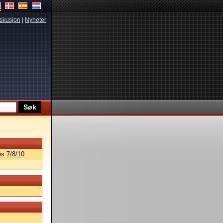
skusjon
|
Nyheter
s 7/8/10