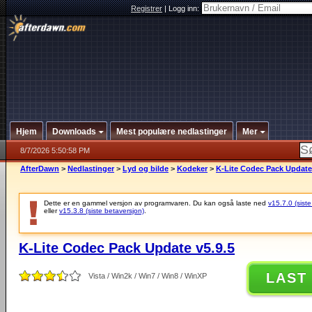
Registrer
|
Logg inn:
Hjem
Downloads
Mest populære nedlastinger
Mer
8/7/2026 5:50:58 PM
AfterDawn
>
Nedlastinger
>
Lyd og bilde
>
Kodeker
>
K-Lite Codec Pack Update 
Dette er en gammel versjon av programvaren. Du kan også laste ned
v15.7.0 (siste
eller
v15.3.8 (siste betaversjon)
.
K-Lite Codec Pack Update v5.9.5
LAST
Vista / Win2k / Win7 / Win8 / WinXP