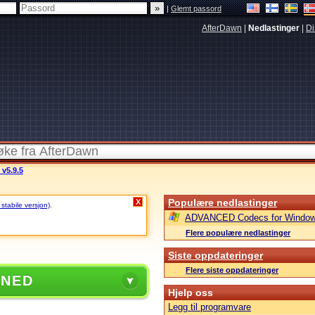
|
Glemt passord
AfterDawn
|
Nedlastinger
|
Di
v5.9.5
Populære nedlastinger
X
 stabile versjon)
.
ADVANCED Codecs for Window
Flere populære nedlastinger
Siste oppdateringer
Flere siste oppdateringer
 NED
Hjelp oss
Legg til programvare