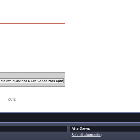
xvid
AfterDawn:
Send tilbakemelding