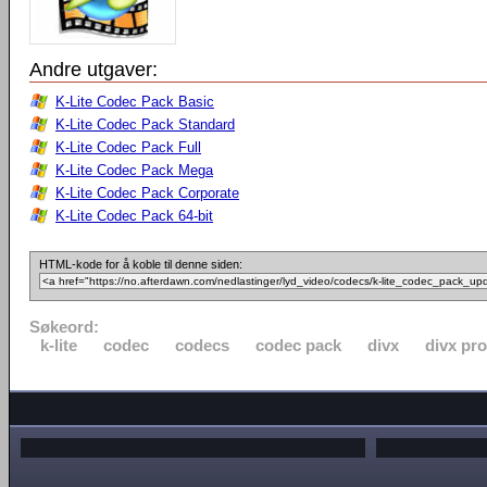
Andre utgaver:
K-Lite Codec Pack Basic
K-Lite Codec Pack Standard
K-Lite Codec Pack Full
K-Lite Codec Pack Mega
K-Lite Codec Pack Corporate
K-Lite Codec Pack 64-bit
HTML-kode for å koble til denne siden:
Søkeord:
k-lite
codec
codecs
codec pack
divx
divx pro