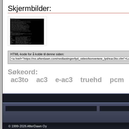
Skjermbilder:
HTML-kode for å koble til denne siden:
Søkeord:
ac3to
ac3
e-ac3
truehd
pcm
© 1999-2026 AfterDawn Oy