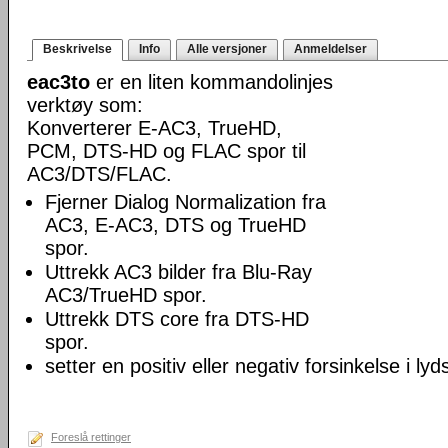
Beskrivelse
Info
Alle versjoner
Anmeldelser
eac3to
er en liten kommandolinjes
verktøy som:
Konverterer E-AC3, TrueHD,
PCM, DTS-HD og FLAC spor til
AC3/DTS/FLAC.
Fjerner Dialog Normalization fra
AC3, E-AC3, DTS og TrueHD
spor.
Uttrekk AC3 bilder fra Blu-Ray
AC3/TrueHD spor.
Uttrekk DTS core fra DTS-HD
spor.
setter en positiv eller negativ forsinkelse i lyd
Foreslå rettinger