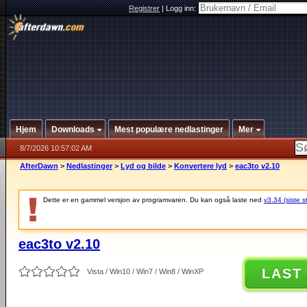
Registrer
|
Logg inn:
Hjem
Downloads
Mest populære nedlastinger
Mer
8/7/2026 10:57:02 AM
AfterDawn
>
Nedlastinger
>
Lyd og bilde
>
Konvertere lyd
>
eac3to v2.10
Dette er en gammel versjon av programvaren. Du kan også laste ned
v3.34 (siste s
eac3to v2.10
LAST
Vista / Win10 / Win7 / Win8 / WinXP